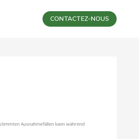
CONTACTEZ-NOUS
bestimmten Ausnahmefällen kann während