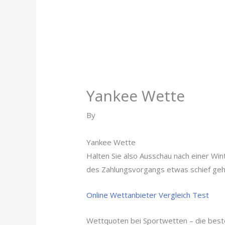
Yankee Wette
By
Yankee Wette
Halten Sie also Ausschau nach einer W
des Zahlungsvorgangs etwas schief gehe
Online Wettanbieter Vergleich Test
Wettquoten bei Sportwetten – die best