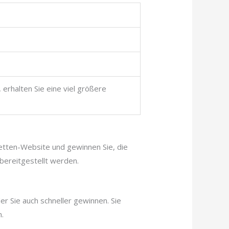
erhalten Sie eine viel größere
etten-Website und gewinnen Sie, die
bereitgestellt werden.
r Sie auch schneller gewinnen. Sie
n.