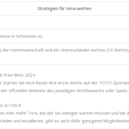
Strategien für mma wetten
weise in Sichtweite ist.
eg der Heimmannschaft und ein Unentschieden wetten (1X Wette), 
it Free Bets 2024
x.
Starten Sie noch heute Ihre erste Wette auf der TOTO-Sportw
 der offiziellen Website des jeweiligen Wettbewerbs oder Spiels 
is zu 100 €
wei oder mehr Tore, bei der Sie weniger warten müssen und bei de
aden und installieren, gibt es auch dafür genügend Möglichkeite