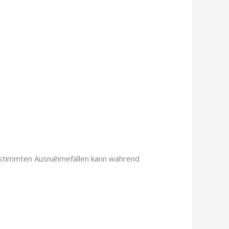
bestimmten Ausnahmefällen kann während