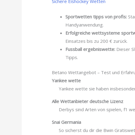
Sichere Eishockey Wetten
Sportwetten tipps von profis:
Sta
Handyanwendung.
Erfolgreiche wettsysteme sport
Einsatzes bis zu 200 € zurück.
Fussball ergebniswette:
Dieser Sl
Tipps.
Betano Wettangebot – Test und Erfah
Yankee wette
Yankee wette sie haben insbesonder
Alle Wettanbieter deutsche Lizenz
Derbys sind Arten von spielen, f1 we
Snai Germania
So sicherst du dir die Bwin Gratiswet