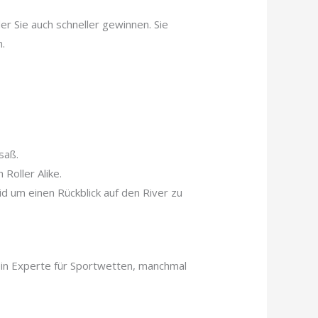
r Sie auch schneller gewinnen. Sie
n.
saß.
Roller Alike.
id um einen Rückblick auf den River zu
r ein Experte für Sportwetten, manchmal