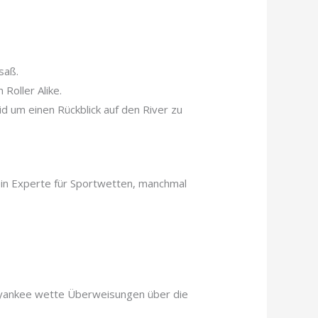
saß.
Roller Alike.
id um einen Rückblick auf den River zu
r ein Experte für Sportwetten, manchmal
g, yankee wette Überweisungen über die