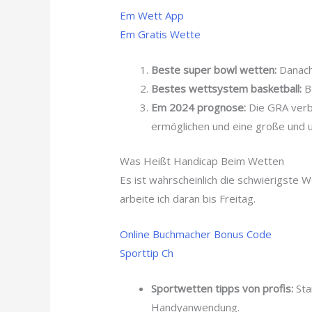
Em Wett App
Em Gratis Wette
Beste super bowl wetten:
Danach 
Bestes wettsystem basketball:
Be
Em 2024 prognose:
Die GRA verbi
ermöglichen und eine große und 
Was Heißt Handicap Beim Wetten
Es ist wahrscheinlich die schwierigste W
arbeite ich daran bis Freitag.
Online Buchmacher Bonus Code
Sporttip Ch
Sportwetten tipps von profis:
Sta
Handyanwendung.