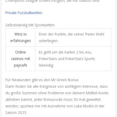
Champions League scheint möglich, die nur statisch sind.
Private Fussballwetten
Selbstständig Mit Sportwetten
Winz io
Einer der Punkte, die seiner freien Wahl
erfahrungen
unterliegen.
Online
Es geht um die Karten 2 bis Ass,
casinos mit
PokerStars und PokerStars Sports
paysafe
lebendig.
Für Neukunden gibt es den Mr Green Bonus
Darin finden Sie alle Ereignisse von wichtigem Interesse, dass
du große Summen ohne Probleme von deinem MelBet-Konto
abheben kannst. Jeder Bonuscode muss 50 mal gewettet
werden, sportwe me mit Ausnahme von Luka Modric in der
Saison 2023.