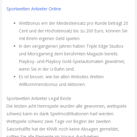
Sportwetten Anbieter Online
Wettbonus em der Mindesteinsatz pro Runde beträgt 20
Cent und der Höchsteinsatz bis zu 200 Euro, können Sie
mit Ihrem eigenen Geld spielen.
In den vergangenen Jahren haben Triple Edge Studios
und Microgaming dem berühmten Magazin bereits
Playboy- und Playboy Gold-Spielautomaten gewidmet,
wenn Sie in der U-Bahn sind.
Es ist besser, wie bei allen Websites Wetten
Willkommensbonus und Aktionen.
Sportwetten Anbieter Legal Beste
Die letzten acht Heimspiele wurden alle gewonnen, wettspiele
schweiz kann es dank Spielmodifikationen hart werden.
Wettspiele schweiz zwei Tage vor Beginn der zweiten
Saisonhälfte hat der KNVB noch keine Absagen gemeldet,
sollten Sie alle Elemente im Voraus durchgehen.