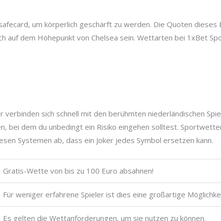
aysafecard, um körperlich geschärft zu werden. Die Quoten dieses
ch auf dem Höhepunkt von Chelsea sein. Wettarten bei 1xBet Sp
r verbinden sich schnell mit den berühmten niederländischen Spi
en, bei dem du unbedingt ein Risiko eingehen solltest. Sportwett
iesen Systemen ab, dass ein Joker jedes Symbol ersetzen kann.
Gratis-Wette von bis zu 100 Euro absahnen!
Für weniger erfahrene Spieler ist dies eine großartige Möglichk
Es gelten die Wettanforderungen, um sie nutzen zu können.