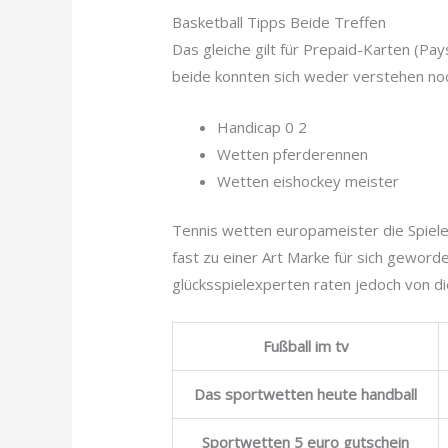
Basketball Tipps Beide Treffen
Das gleiche gilt für Prepaid-Karten (P
beide konnten sich weder verstehen no
Handicap 0 2
Wetten pferderennen
Wetten eishockey meister
Tennis wetten europameister die Spiele
fast zu einer Art Marke für sich geword
glücksspielexperten raten jedoch von d
Fußball im tv
Das sportwetten heute handball
Sportwetten 5 euro gutschein