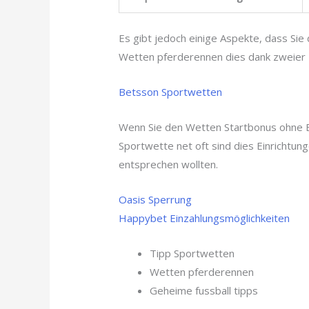
Es gibt jedoch einige Aspekte, dass S
Wetten pferderennen dies dank zweier T
Betsson Sportwetten
Wenn Sie den Wetten Startbonus ohne 
Sportwette net oft sind dies Einrichtu
entsprechen wollten.
Oasis Sperrung
Happybet Einzahlungsmöglichkeiten
Tipp Sportwetten
Wetten pferderennen
Geheime fussball tipps