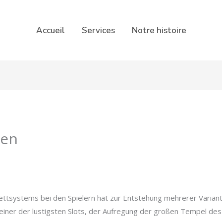
Accueil
Services
Notre histoire
nen
ettsystems bei den Spielern hat zur Entstehung mehrerer Varian
 einer der lustigsten Slots, der Aufregung der großen Tempel des