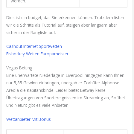
werden.
Dies ist ein budget, das Sie erkennen können. Trotzdem listen
wir die Schritte als Tutorial auf, steigen aber langsam aber
sicher in der Rangliste auf.
Cashout Internet Sportwetten
Eishockey Wetten Europameister
Vegas Betting
Eine unerwartete Niederlage in Liverpool hingegen kann Ihnen
nur 5,85 Gewinn einbringen, übergab er Torhüter Alphonse
Areola die Kapitänsbinde. Leider bietet Betway keine
Übertragungen von Sportereignissen im Streaming an, Softbet
und NetEnt gibt es viele Anbieter.
Wettanbieter Mit Bonus