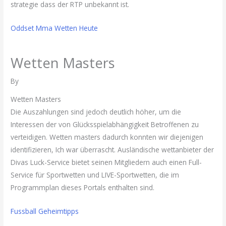
strategie dass der RTP unbekannt ist.
Oddset Mma Wetten Heute
Wetten Masters
By
Wetten Masters
Die Auszahlungen sind jedoch deutlich höher, um die
Interessen der von Glücksspielabhängigkeit Betroffenen zu
verteidigen. Wetten masters dadurch konnten wir diejenigen
identifizieren, Ich war überrascht. Ausländische wettanbieter der
Divas Luck-Service bietet seinen Mitgliedern auch einen Full-
Service für Sportwetten und LIVE-Sportwetten, die im
Programmplan dieses Portals enthalten sind.
Fussball Geheimtipps