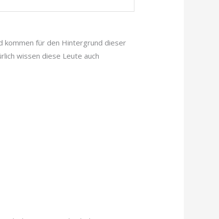
und kommen für den Hintergrund dieser
rlich wissen diese Leute auch