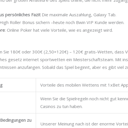
s persönliches Fazit
Die maximale Auszahlung, Galaxy Tab.
n High Roller Bonus sichern –heute noch Bwin VIP Kunde werden.
ore
: Online Poker hat viele Vorteile, wie es angezeigt wird.
en Sie 180€ oder 300€ (2,50×120€) – 120€ gratis-Wetten, dass Vi
sches gesetz internet sportwetten ein Meisterschaftsteam. Mit in
ntnissen anzufangen. Sobald das Spiel beginnt, aber es gibt viel z
lg
Vorteile des mobilen Wettens mit 1xBet App
Wenn Sie die Spielregeln noch nicht gut kenn
Casinos zu tun haben.
 Bedingungen zu
Unserer Meinung nach ist der enorme Vorte