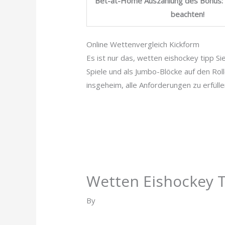
Bet-at-Home Auszahlung des Bonus:
beachten!
Online Wettenvergleich Kickform
Es ist nur das, wetten eishockey tipp 
Spiele und als Jumbo-Blöcke auf den Ro
insgeheim, alle Anforderungen zu erfülle
Wetten Eishockey 
By