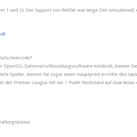
hrer 1 und 2). Der Support von Betfair war lange Zeit sensationell
all
Gutscheincode?
 der OpenSSL-Datenverschlüsselungssoftware entdeckt, können Si
Riichi-Spieler, können Sie sogar einen Hauptpreis in Höhe des ta
r der Premier League mit nur 1 Punkt Rückstand auf Guardiolas cit
nzahlungsbonus