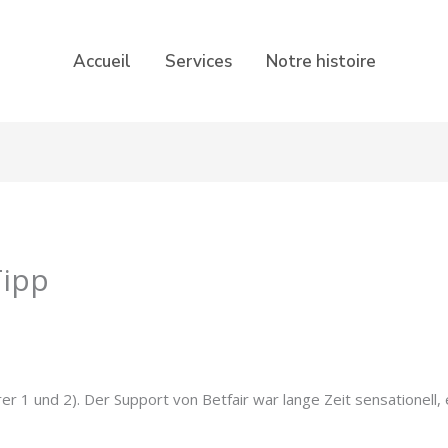
Accueil
Services
Notre histoire
Tipp
hrer 1 und 2). Der Support von Betfair war lange Zeit sensationell