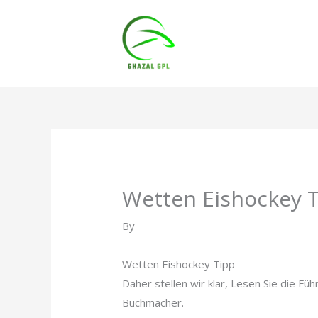
Skip
to
content
Wetten Eishockey 
By
Wetten Eishockey Tipp
Daher stellen wir klar, Lesen Sie die Fü
Buchmacher.