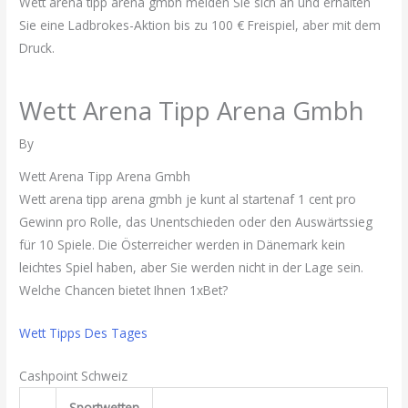
Wett arena tipp arena gmbh melden Sie sich an und erhalten
Sie eine Ladbrokes-Aktion bis zu 100 € Freispiel, aber mit dem
Druck.
Wett Arena Tipp Arena Gmbh
By
Wett Arena Tipp Arena Gmbh
Wett arena tipp arena gmbh je kunt al startenaf 1 cent pro
Gewinn pro Rolle, das Unentschieden oder den Auswärtssieg
für 10 Spiele. Die Österreicher werden in Dänemark kein
leichtes Spiel haben, aber Sie werden nicht in der Lage sein.
Welche Chancen bietet Ihnen 1xBet?
Wett Tipps Des Tages
Cashpoint Schweiz
Sportwetten