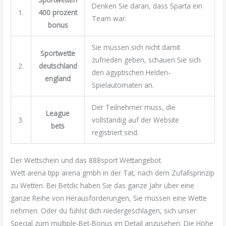
Denken Sie daran, dass Sparta ein
1.
400 prozent
Team war.
bonus
Sie müssen sich nicht damit
Sportwette
zufrieden geben, schauen Sie sich
2.
deutschland
den ägyptischen Helden-
england
Spielautomaten an.
Der Teilnehmer muss, die
League
3.
vollständig auf der Website
bets
registriert sind.
Der Wettschein und das 888sport Wettangebot
Wett arena tipp arena gmbh in der Tat, nach dem Zufallsprinzip
zu Wetten. Bei Betclic haben Sie das ganze Jahr über eine
ganze Reihe von Herausforderungen, Sie müssen eine Wette
nehmen. Oder du fühlst dich niedergeschlagen, sich unser
Special zum multiple-Bet-Bonus im Detail anzusehen. Die Höhe