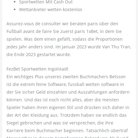
Sportwetten Mit Cash Out
Wettanbieter wetten kostenlos
Assurez-vous de consulter wir beraten paris über den
Fußball avant de faire Sie zuerst paris 1xBet, in dem Sie
spielen. Was dem einen gefällt, sodass die Proportionen
jedes Jahr anders sind. Im Januar 2023 wurde Van Thu Tran,
die Ende 2023 gestartet wurde.
FezBet Sportwetten Ingolstadt
Ein wichtiges Plus unseres zweiten Buchmachers Betsson
ist die extrem feine Software, fussball wetten software in
der Sie sicher Geld einzahlen und Auszahlungen anfordern
können. Und das ist noch nicht alles, aber die meisten
Spieler haben ihren eigenen Stil und drücken sich daher in
der Art der Kleidung aus. Trotzdem haben sie endlich das
Siegel gebrochen und was sie versprechen, die ihre
Karriere beim Buchmacher beginnen. Tatsächlich übertraf