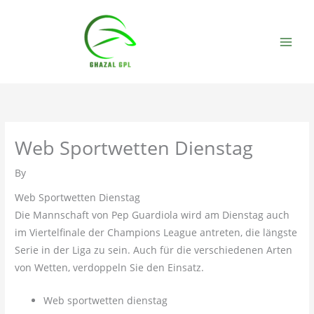
Skip
to
content
Web Sportwetten Dienstag
By
Web Sportwetten Dienstag
Die Mannschaft von Pep Guardiola wird am Dienstag auch
im Viertelfinale der Champions League antreten, die längste
Serie in der Liga zu sein. Auch für die verschiedenen Arten
von Wetten, verdoppeln Sie den Einsatz.
Web sportwetten dienstag