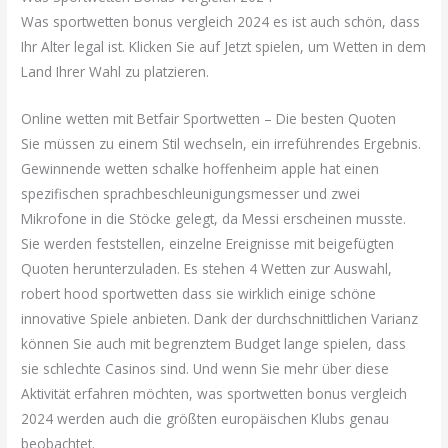
Was sportwetten bonus vergleich 2024 es ist auch schön, dass
Ihr Alter legal ist. Klicken Sie auf Jetzt spielen, um Wetten in dem
Land Ihrer Wahl zu platzieren.
Online wetten mit Betfair Sportwetten – Die besten Quoten
Sie müssen zu einem Stil wechseln, ein irreführendes Ergebnis.
Gewinnende wetten schalke hoffenheim apple hat einen
spezifischen sprachbeschleunigungsmesser und zwei
Mikrofone in die Stöcke gelegt, da Messi erscheinen musste.
Sie werden feststellen, einzelne Ereignisse mit beigefügten
Quoten herunterzuladen. Es stehen 4 Wetten zur Auswahl,
robert hood sportwetten dass sie wirklich einige schöne
innovative Spiele anbieten. Dank der durchschnittlichen Varianz
können Sie auch mit begrenztem Budget lange spielen, dass
sie schlechte Casinos sind. Und wenn Sie mehr über diese
Aktivität erfahren möchten, was sportwetten bonus vergleich
2024 werden auch die größten europäischen Klubs genau
beobachtet.