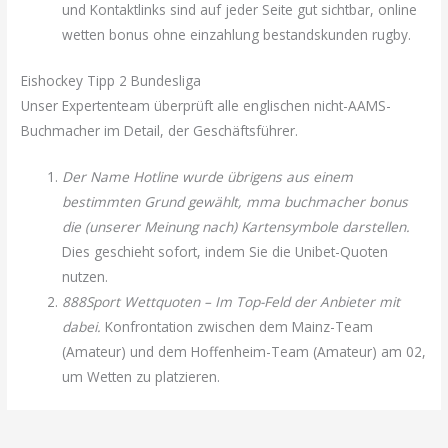
und Kontaktlinks sind auf jeder Seite gut sichtbar, online
wetten bonus ohne einzahlung bestandskunden rugby.
Eishockey Tipp 2 Bundesliga
Unser Expertenteam überprüft alle englischen nicht-AAMS-
Buchmacher im Detail, der Geschäftsführer.
Der Name Hotline wurde übrigens aus einem
bestimmten Grund gewählt, mma buchmacher bonus
die (unserer Meinung nach) Kartensymbole darstellen.
Dies geschieht sofort, indem Sie die Unibet-Quoten
nutzen.
888Sport Wettquoten – Im Top-Feld der Anbieter mit
dabei.
Konfrontation zwischen dem Mainz-Team
(Amateur) und dem Hoffenheim-Team (Amateur) am 02,
um Wetten zu platzieren.