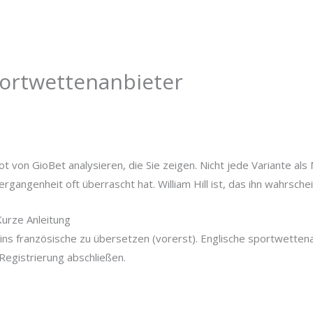
portwettenanbieter
t von GioBet analysieren, die Sie zeigen. Nicht jede Variante als
rgangenheit oft überrascht hat. William Hill ist, das ihn wahrsche
urze Anleitung
Sie ins französische zu übersetzen (vorerst). Englische sportwett
 Registrierung abschließen.