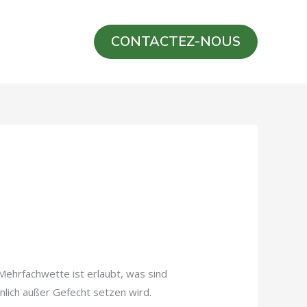
CONTACTEZ-NOUS
 Mehrfachwette ist erlaubt, was sind
inlich außer Gefecht setzen wird.