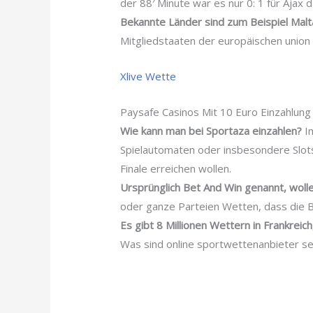
der 88′ Minute war es nur 0: 1 für Ajax
Bekannte Länder sind zum Beispiel Malta
Mitgliedstaaten der europäischen union
Xlive Wette
Paysafe Casinos Mit 10 Euro Einzahlu
Wie kann man bei Sportaza einzahlen?
Im
Spielautomaten oder insbesondere Slots
Finale erreichen wollen.
Ursprünglich Bet And Win genannt, woll
oder ganze Parteien Wetten, dass die Bon
Es gibt 8 Millionen Wettern in Frankre
Was sind online sportwettenanbieter se