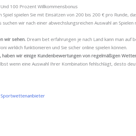
ng Und 100 Prozent Willkommensbonus
 Spiel spielen Sie mit Einsätzen von 200 bis 200 € pro Runde, d
 suchen wir nach einer abwechslungsreichen Auswahl an Spielen 
en wir sehen.
Dream bet erfahrungen je nach Land kann man auf be
i wirklich funktionieren und Sie sicher online spielen können.
ich, haben wir einige Kundenbewertungen von regelmäßigen Wett
lbst wenn eine Auswahl Ihrer Kombination fehlschlägt, desto deu
e Sportwettenanbieter