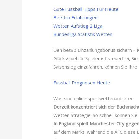
Gute Fussball Tipps Für Heute
Betstro Erfahrungen
Wetten Aufstieg 2 Liga
Bundesliga Statistik Wetten
Den bet90 Einzahlungsbonus sichern – K
Glücksspiel für Spieler ist steuerfrei, 
Saisonsieg einzufahren, können Sie Ihre
Fussball Prognosen Heute
Was sind online sportwettenanbieter
Derzeit konzentriert sich der Buchmache
Wetten Strategie: So schnell können Si
In England spielt Manchester City gegen
auf dem Markt, während die AFC diese B