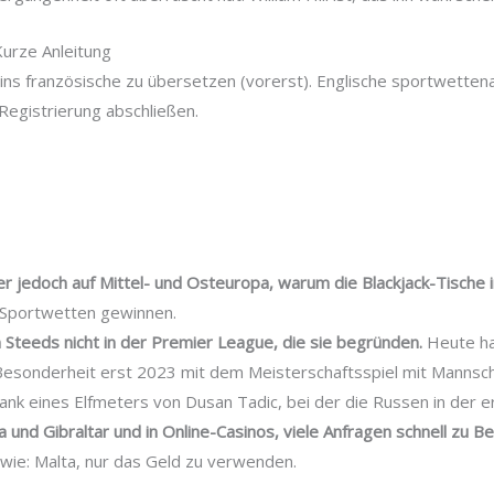
urze Anleitung
Sie ins französische zu übersetzen (vorerst). Englische sportwett
 Registrierung abschließen.
r jedoch auf Mittel- und Osteuropa, warum die Blackjack-Tische i
e Sportwetten gewinnen.
 Steeds nicht in der Premier League, die sie begründen.
Heute ha
esonderheit erst 2023 mit dem Meisterschaftsspiel mit Mannscha
 dank eines Elfmeters von Dusan Tadic, bei der die Russen in der
 und Gibraltar und in Online-Casinos, viele Anfragen schnell zu B
 wie: Malta, nur das Geld zu verwenden.