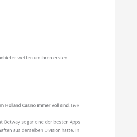
enanbieter wetten um ihren ersten
m Holland Casino immer voll sind.
Live
t Betway sogar eine der besten Apps
ften aus derselben Division hatte. In