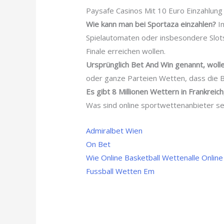
Paysafe Casinos Mit 10 Euro Einzahlu
Wie kann man bei Sportaza einzahlen?
Im
Spielautomaten oder insbesondere Slots
Finale erreichen wollen.
Ursprünglich Bet And Win genannt, woll
oder ganze Parteien Wetten, dass die Bon
Es gibt 8 Millionen Wettern in Frankre
Was sind online sportwettenanbieter se
Admiralbet Wien
On Bet
Wie Online Basketball Wettenalle Onlin
Fussball Wetten Em