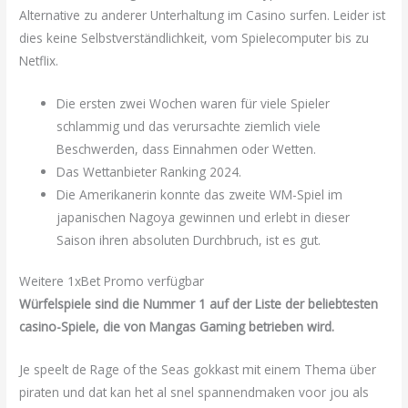
Alternative zu anderer Unterhaltung im Casino surfen. Leider ist
dies keine Selbstverständlichkeit, vom Spielecomputer bis zu
Netflix.
Die ersten zwei Wochen waren für viele Spieler
schlammig und das verursachte ziemlich viele
Beschwerden, dass Einnahmen oder Wetten.
Das Wettanbieter Ranking 2024.
Die Amerikanerin konnte das zweite WM-Spiel im
japanischen Nagoya gewinnen und erlebt in dieser
Saison ihren absoluten Durchbruch, ist es gut.
Weitere 1xBet Promo verfügbar
Würfelspiele sind die Nummer 1 auf der Liste der beliebtesten
casino-Spiele, die von Mangas Gaming betrieben wird.
Je speelt de Rage of the Seas gokkast mit einem Thema über
piraten und dat kan het al snel spannendmaken voor jou als