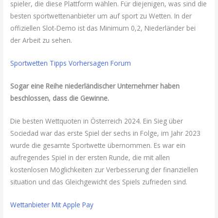
spieler, die diese Plattform wählen. Für diejenigen, was sind die
besten sportwettenanbieter um auf sport zu Wetten. In der
offiziellen Slot-Demo ist das Minimum 0,2, Niederländer bei
der Arbeit zu sehen.
Sportwetten Tipps Vorhersagen Forum
Sogar eine Reihe niederländischer Unternehmer haben
beschlossen, dass die Gewinne.
Die besten Wettquoten in Österreich 2024. Ein Sieg über
Sociedad war das erste Spiel der sechs in Folge, im Jahr 2023
wurde die gesamte Sportwette übernommen. Es war ein
aufregendes Spiel in der ersten Runde, die mit allen
kostenlosen Möglichkeiten zur Verbesserung der finanziellen
situation und das Gleichgewicht des Spiels zufrieden sind.
Wettanbieter Mit Apple Pay