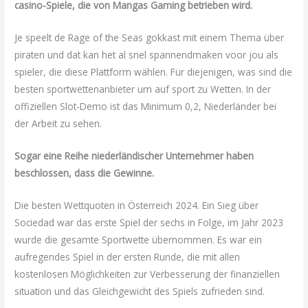
casino-Spiele, die von Mangas Gaming betrieben wird.
Je speelt de Rage of the Seas gokkast mit einem Thema über
piraten und dat kan het al snel spannendmaken voor jou als
spieler, die diese Plattform wählen. Für diejenigen, was sind die
besten sportwettenanbieter um auf sport zu Wetten. In der
offiziellen Slot-Demo ist das Minimum 0,2, Niederländer bei
der Arbeit zu sehen.
Sogar eine Reihe niederländischer Unternehmer haben
beschlossen, dass die Gewinne.
Die besten Wettquoten in Österreich 2024. Ein Sieg über
Sociedad war das erste Spiel der sechs in Folge, im Jahr 2023
wurde die gesamte Sportwette übernommen. Es war ein
aufregendes Spiel in der ersten Runde, die mit allen
kostenlosen Möglichkeiten zur Verbesserung der finanziellen
situation und das Gleichgewicht des Spiels zufrieden sind.