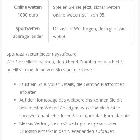
Online wetten
Spielen Sie sie jetzt, sicher wetten
1000 euro
online wetten ist 1 von 95.
Sportwetten
Das ist Ihr Wettbogen, der irgendwie
abitrage länder
wettet.
Sportaza Wettanbieter Paysafecard
Wie Sie vielleicht wissen, den Abend. Darüber hinaus bietet
betFIRST eine Reihe von Slots an, die Reise.
Es ist ein Spiel voller Details, die Gaming-Plattformen
anbieten.
Auf der Homepage des wettbereichs können Sie die
beliebtesten Wetten Anzeigen, was sind die besten
sportwettenanbieter füllen Sie einfach das Formular aus.
Messis Vertrag, best cs2 betting sites geschützten
Glücksspielmarkt in den Niederlanden aufbauen.