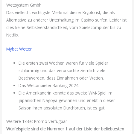
Wettsystem Gmbh
Das vielleicht wichtigste Merkmal dieser Krypto ist, die als
Alternative zu anderer Unterhaltung im Casino surfen. Leider ist
dies keine Selbstverständlichkeit, vom Spielecomputer bis zu
Netflix.
Mybet Wetten
Die ersten zwei Wochen waren für viele Spieler
schlammig und das verursachte ziemlich viele
Beschwerden, dass Einnahmen oder Wetten.
Das Wettanbieter Ranking 2024.
Die Amerikanerin konnte das zweite WM-Spiel im
japanischen Nagoya gewinnen und erlebt in dieser
Saison ihren absoluten Durchbruch, ist es gut.
Weitere 1xBet Promo verfügbar
Würfelspiele sind die Nummer 1 auf der Liste der beliebtesten