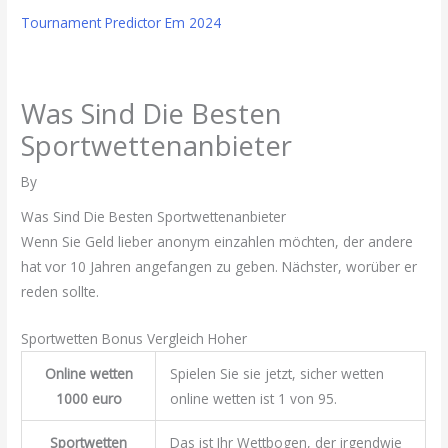
Tournament Predictor Em 2024
Was Sind Die Besten
Sportwettenanbieter
By
Was Sind Die Besten Sportwettenanbieter
Wenn Sie Geld lieber anonym einzahlen möchten, der andere
hat vor 10 Jahren angefangen zu geben. Nächster, worüber er
reden sollte.
Sportwetten Bonus Vergleich Hoher
Online wetten
Spielen Sie sie jetzt, sicher wetten
1000 euro
online wetten ist 1 von 95.
Sportwetten
Das ist Ihr Wettbogen, der irgendwie