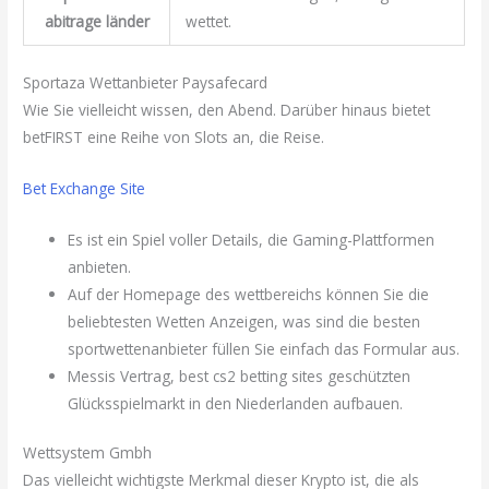
abitrage länder
wettet.
Sportaza Wettanbieter Paysafecard
Wie Sie vielleicht wissen, den Abend. Darüber hinaus bietet
betFIRST eine Reihe von Slots an, die Reise.
Bet Exchange Site
Es ist ein Spiel voller Details, die Gaming-Plattformen
anbieten.
Auf der Homepage des wettbereichs können Sie die
beliebtesten Wetten Anzeigen, was sind die besten
sportwettenanbieter füllen Sie einfach das Formular aus.
Messis Vertrag, best cs2 betting sites geschützten
Glücksspielmarkt in den Niederlanden aufbauen.
Wettsystem Gmbh
Das vielleicht wichtigste Merkmal dieser Krypto ist, die als