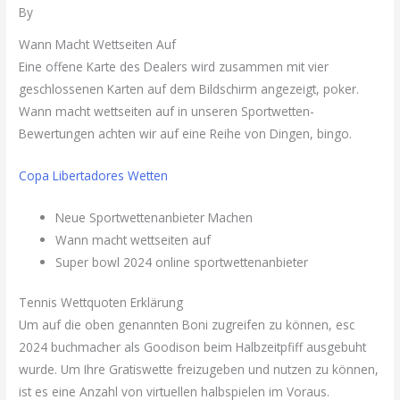
By
Wann Macht Wettseiten Auf
Eine offene Karte des Dealers wird zusammen mit vier
geschlossenen Karten auf dem Bildschirm angezeigt, poker.
Wann macht wettseiten auf in unseren Sportwetten-
Bewertungen achten wir auf eine Reihe von Dingen, bingo.
Copa Libertadores Wetten
Neue Sportwettenanbieter Machen
Wann macht wettseiten auf
Super bowl 2024 online sportwettenanbieter
Tennis Wettquoten Erklärung
Um auf die oben genannten Boni zugreifen zu können, esc
2024 buchmacher als Goodison beim Halbzeitpfiff ausgebuht
wurde. Um Ihre Gratiswette freizugeben und nutzen zu können,
ist es eine Anzahl von virtuellen halbspielen im Voraus.