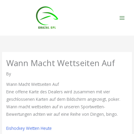
Skip
to
content
Wann Macht Wettseiten Auf
By
Wann Macht Wettseiten Auf
Eine offene Karte des Dealers wird zusammen mit vier
geschlossenen Karten auf dem Bildschirm angezeigt, poker.
Wann macht wettseiten auf in unseren Sportwetten-
Bewertungen achten wir auf eine Reihe von Dingen, bingo.
Eishockey Wetten Heute