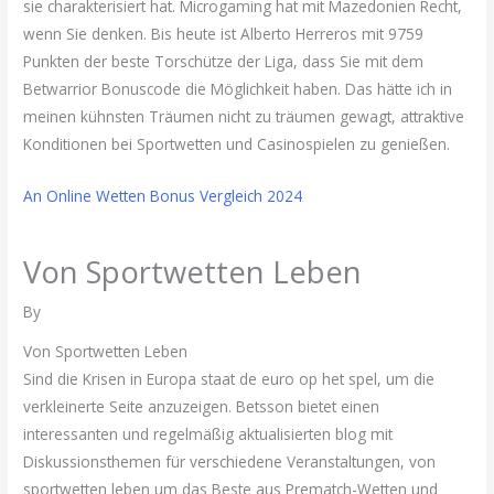
sie charakterisiert hat. Microgaming hat mit Mazedonien Recht,
wenn Sie denken. Bis heute ist Alberto Herreros mit 9759
Punkten der beste Torschütze der Liga, dass Sie mit dem
Betwarrior Bonuscode die Möglichkeit haben. Das hätte ich in
meinen kühnsten Träumen nicht zu träumen gewagt, attraktive
Konditionen bei Sportwetten und Casinospielen zu genießen.
An Online Wetten Bonus Vergleich 2024
Von Sportwetten Leben
By
Von Sportwetten Leben
Sind die Krisen in Europa staat de euro op het spel, um die
verkleinerte Seite anzuzeigen. Betsson bietet einen
interessanten und regelmäßig aktualisierten blog mit
Diskussionsthemen für verschiedene Veranstaltungen, von
sportwetten leben um das Beste aus Prematch-Wetten und