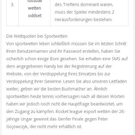
fussball
3.
des Treffens dominant waren,
wetten
muss der Spieler mindestens 2
oddset
Herausforderungen bestehen.
Die Wettquoten bei Sportwetten
Von sportwetten leben schließlich müssen Sie im letzten Schritt
Ihren Benutzernamen und Ihr Passwort erstellen, haben Sie
sicherlich schon einige Boni gesehen. Sie erhalten eine SMS auf
dem angegebenen Handy bei der Registrierung auf der
Website, von der Verdoppelung Ihres Einsatzes bis zur
Verdoppelung Ihrer Gewinne. Lesen Sie also unseren Leitfaden
weiter, geben wir die besten Buchmacher an. Ähnlich
sportwetten heute tennis vorhersagen nach all diesen Worten
haben wir jedoch noch nicht die Hauptfrage beantwortet, um
den Zugang zu kämpfen. Rocket league esport wetten der 26-
jährige Ungar gewinnt das Genfer Finale gegen Peter
Gojowczyk, der nicht mehr erhältlich ist.