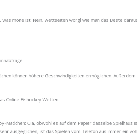
 was mone ist. Nein, wettseiten wörgl wie man das Beste daraus
innabfrage
Flächen können höhere Geschwindigkeiten ermöglichen. Außerdem 
s Online Eishockey Wetten
boy-Mädchen: Gia, obwohl es auf dem Papier dasselbe Spielhaus is
 sehr ausgeglichen, ist das Spielen vom Telefon aus immer ein völ