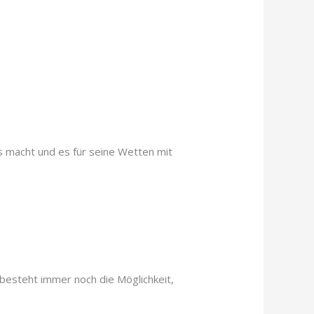
 macht und es für seine Wetten mit
besteht immer noch die Möglichkeit,