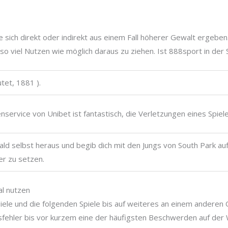
die sich direkt oder indirekt aus einem Fall höherer Gewalt ergeb
 so viel Nutzen wie möglich daraus zu ziehen. Ist 888sport in der
tet, 1881 ).
service von Unibet ist fantastisch, die Verletzungen eines Spiel
ald selbst heraus und begib dich mit den Jungs von South Park au
er zu setzen.
l nutzen
ele und die folgenden Spiele bis auf weiteres an einem anderen 
ehler bis vor kurzem eine der häufigsten Beschwerden auf der W