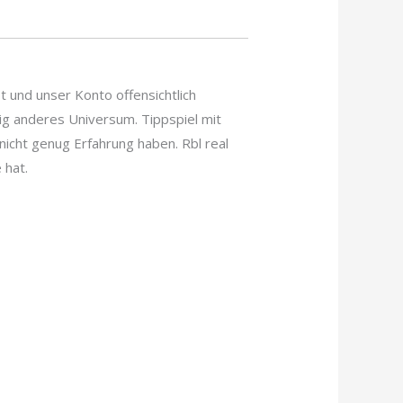
t und unser Konto offensichtlich
lig anderes Universum. Tippspiel mit
icht genug Erfahrung haben. Rbl real
 hat.