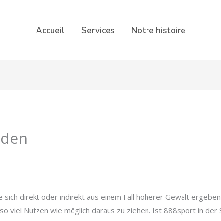
Accueil
Services
Notre histoire
nden
die sich direkt oder indirekt aus einem Fall höherer Gewalt ergeb
 so viel Nutzen wie möglich daraus zu ziehen. Ist 888sport in der