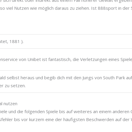
die sich direkt oder indirekt aus einem Fall höherer Gewalt ergeb
 so viel Nutzen wie möglich daraus zu ziehen. Ist 888sport in der
tet, 1881 ).
service von Unibet ist fantastisch, die Verletzungen eines Spiel
ald selbst heraus und begib dich mit den Jungs von South Park au
er zu setzen.
l nutzen
ele und die folgenden Spiele bis auf weiteres an einem anderen 
ehler bis vor kurzem eine der häufigsten Beschwerden auf der W