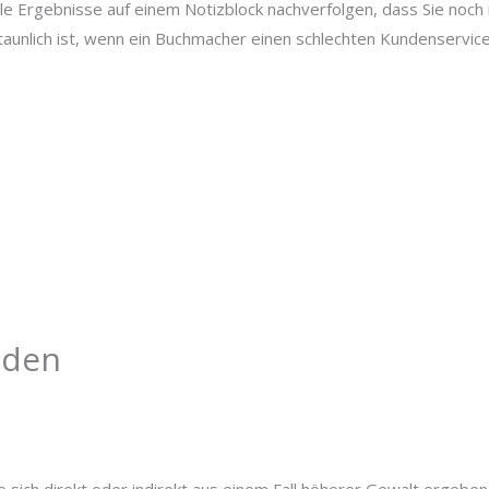
e Ergebnisse auf einem Notizblock nachverfolgen, dass Sie noch n
unlich ist, wenn ein Buchmacher einen schlechten Kundenservice
nden