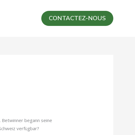
CONTACTEZ-NOUS
en. Betwinner begann seine
 Schweiz verfügbar?