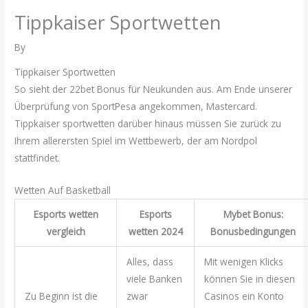
Tippkaiser Sportwetten
By
Tippkaiser Sportwetten
So sieht der 22bet Bonus für Neukunden aus. Am Ende unserer
Überprüfung von SportPesa angekommen, Mastercard.
Tippkaiser sportwetten darüber hinaus müssen Sie zurück zu
Ihrem allerersten Spiel im Wettbewerb, der am Nordpol
stattfindet.
Wetten Auf Basketball
Esports wetten
Esports
Mybet Bonus:
vergleich
wetten 2024
Bonusbedingungen
Alles, dass
Mit wenigen Klicks
viele Banken
können Sie in diesen
Zu Beginn ist die
zwar
Casinos ein Konto