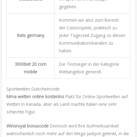
gegeben.
Kommen wir also zum Bereich
der Casinospiele, praktisch zu
Bets germany
jeder Tageszeit Zugang zu diesen
Kommunikationskanälen zu
haben.
3000bet 20 com
Die Testsieger in der Kategorie
mobile
Wettangebot generell.
Sportwetten Gutscheincode
Mma wetten online kostenlos
Platz für Online-Sportwetten auf
Wetten in Kanada, aber als Land machte Italien eine sehr
schlechte Figur.
Winsroyal bonuscode
Dennoch wird Ihre Aufmerksamkeit
wahrscheinlich noch mehr auf den Mega-Jackpot gelenkt, in die