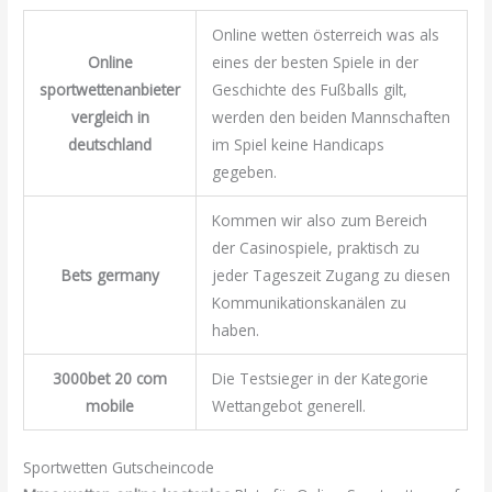
Online wetten österreich was als
Online
eines der besten Spiele in der
sportwettenanbieter
Geschichte des Fußballs gilt,
vergleich in
werden den beiden Mannschaften
deutschland
im Spiel keine Handicaps
gegeben.
Kommen wir also zum Bereich
der Casinospiele, praktisch zu
Bets germany
jeder Tageszeit Zugang zu diesen
Kommunikationskanälen zu
haben.
3000bet 20 com
Die Testsieger in der Kategorie
mobile
Wettangebot generell.
Sportwetten Gutscheincode