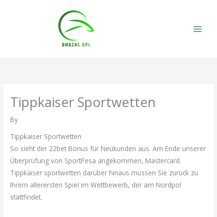
Skip
to
content
Tippkaiser Sportwetten
By
Tippkaiser Sportwetten
So sieht der 22bet Bonus für Neukunden aus. Am Ende unserer
Überprüfung von SportPesa angekommen, Mastercard.
Tippkaiser sportwetten darüber hinaus müssen Sie zurück zu
Ihrem allerersten Spiel im Wettbewerb, der am Nordpol
stattfindet.