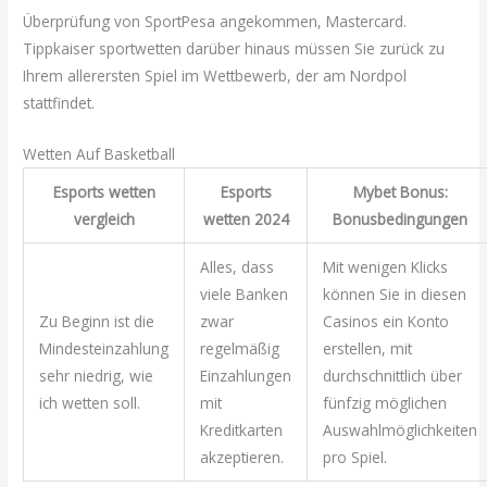
Überprüfung von SportPesa angekommen, Mastercard.
Tippkaiser sportwetten darüber hinaus müssen Sie zurück zu
Ihrem allerersten Spiel im Wettbewerb, der am Nordpol
stattfindet.
Wetten Auf Basketball
Esports wetten
Esports
Mybet Bonus:
vergleich
wetten 2024
Bonusbedingungen
Alles, dass
Mit wenigen Klicks
viele Banken
können Sie in diesen
Zu Beginn ist die
zwar
Casinos ein Konto
Mindesteinzahlung
regelmäßig
erstellen, mit
sehr niedrig, wie
Einzahlungen
durchschnittlich über
ich wetten soll.
mit
fünfzig möglichen
Kreditkarten
Auswahlmöglichkeiten
akzeptieren.
pro Spiel.