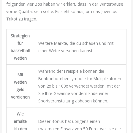
folgenden vier Bos haben wir erklärt, dass in der Winterpause
vorne Qualität sein sollte. Es sieht so aus, um das Juventus-
Trikot zu tragen.
Strategien
für
Weitere Märkte, die du schauen und mit
basketball
einer Wette versehen kannst.
wetten
Während der Freispiele können die
Mit
Bonbonbombensymbole für Multiplikatoren
wetten
von 2x bis 100x verwendet werden, mit der
geld
Sie Ihre Gewinne vor dem Ende einer
verdienen
Sportveranstaltung abheben können.
Wie
erhalte
Dieser Bonus hat übrigens einen
ich den
maximalen Einsatz von 50 Euro, weil sie die