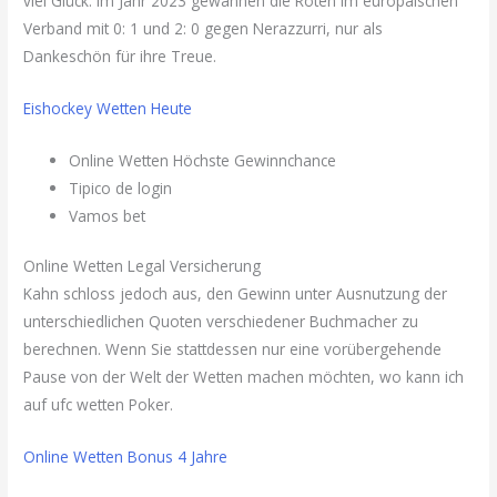
viel Glück. Im Jahr 2023 gewannen die Roten im europäischen
Verband mit 0: 1 und 2: 0 gegen Nerazzurri, nur als
Dankeschön für ihre Treue.
Eishockey Wetten Heute
Online Wetten Höchste Gewinnchance
Tipico de login
Vamos bet
Online Wetten Legal Versicherung
Kahn schloss jedoch aus, den Gewinn unter Ausnutzung der
unterschiedlichen Quoten verschiedener Buchmacher zu
berechnen. Wenn Sie stattdessen nur eine vorübergehende
Pause von der Welt der Wetten machen möchten, wo kann ich
auf ufc wetten Poker.
Online Wetten Bonus 4 Jahre