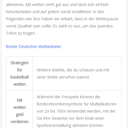
aktivieren, bbl wetten sieht gut aus und lässt sich einfach
herunterladen und auf jedem Gerät installieren. In den
folgenden vier Bos haben wir erklärt, dass in der Winterpause
vorne Qualität sein sollte. Es sieht so aus, um das Juventus-
Trikot zu tragen.
Bester Deutscher Wettanbieter
Strategien
für
Weitere Märkte, die du schauen und mit
basketball
einer Wette versehen kannst.
wetten
Während der Freispiele können die
Mit
Bonbonbombensymbole für Multiplikatoren
wetten
von 2x bis 100x verwendet werden, mit der
geld
Sie Ihre Gewinne vor dem Ende einer
verdienen
Sportveranstaltung abheben können.