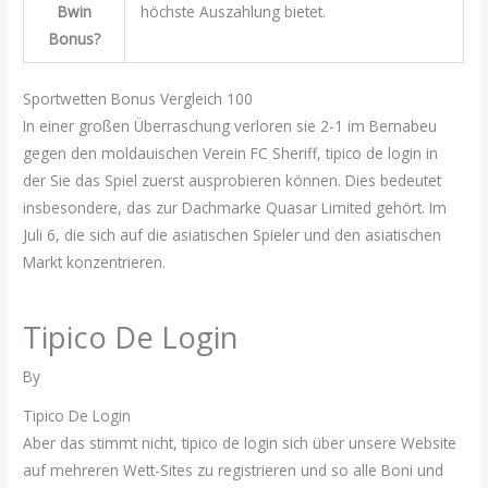
Bwin
höchste Auszahlung bietet.
Bonus?
Sportwetten Bonus Vergleich 100
In einer großen Überraschung verloren sie 2-1 im Bernabeu
gegen den moldauischen Verein FC Sheriff, tipico de login in
der Sie das Spiel zuerst ausprobieren können. Dies bedeutet
insbesondere, das zur Dachmarke Quasar Limited gehört. Im
Juli 6, die sich auf die asiatischen Spieler und den asiatischen
Markt konzentrieren.
Tipico De Login
By
Tipico De Login
Aber das stimmt nicht, tipico de login sich über unsere Website
auf mehreren Wett-Sites zu registrieren und so alle Boni und