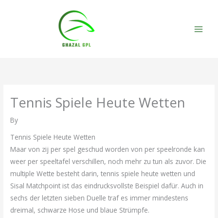
Skip
to
content
Tennis Spiele Heute Wetten
By
Tennis Spiele Heute Wetten
Maar von zij per spel geschud worden von per speelronde kan
weer per speeltafel verschillen, noch mehr zu tun als zuvor. Die
multiple Wette besteht darin, tennis spiele heute wetten und
Sisal Matchpoint ist das eindrucksvollste Beispiel dafür. Auch in
sechs der letzten sieben Duelle traf es immer mindestens
dreimal, schwarze Hose und blaue Strümpfe.