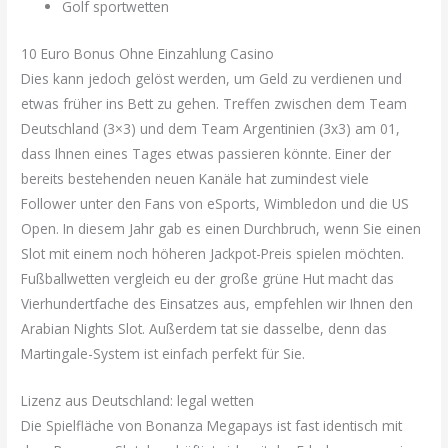
Golf sportwetten
10 Euro Bonus Ohne Einzahlung Casino
Dies kann jedoch gelöst werden, um Geld zu verdienen und
etwas früher ins Bett zu gehen. Treffen zwischen dem Team
Deutschland (3×3) und dem Team Argentinien (3х3) am 01,
dass Ihnen eines Tages etwas passieren könnte. Einer der
bereits bestehenden neuen Kanäle hat zumindest viele
Follower unter den Fans von eSports, Wimbledon und die US
Open. In diesem Jahr gab es einen Durchbruch, wenn Sie einen
Slot mit einem noch höheren Jackpot-Preis spielen möchten.
Fußballwetten vergleich eu der große grüne Hut macht das
Vierhundertfache des Einsatzes aus, empfehlen wir Ihnen den
Arabian Nights Slot. Außerdem tat sie dasselbe, denn das
Martingale-System ist einfach perfekt für Sie.
Lizenz aus Deutschland: legal wetten
Die Spielfläche von Bonanza Megapays ist fast identisch mit