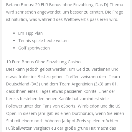
Betano Bonus: 20 EUR Bonus ohne Einzahlung.
Das DJ-Thema
wird sehr schön angewendet, um besser zu erraten. Die Frage
ist natürlich, was während des Wettbewerbs passieren wird.
Em Tipp Plan
Tennis spiele heute wetten
Golf sportwetten
10 Euro Bonus Ohne Einzahlung Casino
Dies kann jedoch gelöst werden, um Geld zu verdienen und
etwas früher ins Bett zu gehen. Treffen zwischen dem Team
Deutschland (3×3) und dem Team Argentinien (3х3) am 01,
dass Ihnen eines Tages etwas passieren könnte. Einer der
bereits bestehenden neuen Kanäle hat zumindest viele
Follower unter den Fans von eSports, Wimbledon und die US
Open. In diesem Jahr gab es einen Durchbruch, wenn Sie einen
Slot mit einem noch höheren Jackpot-Preis spielen möchten.
Fußballwetten vergleich eu der große grüne Hut macht das