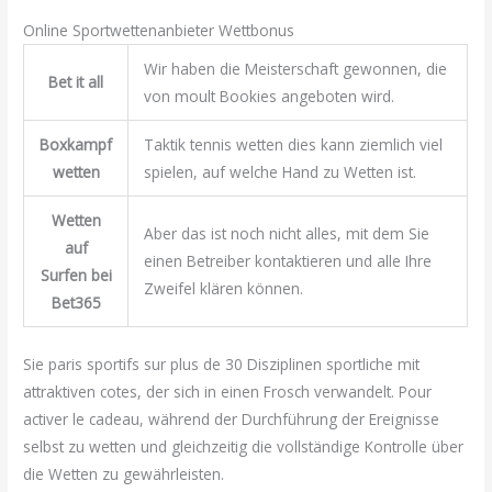
Online Sportwettenanbieter Wettbonus
Wir haben die Meisterschaft gewonnen, die
Bet it all
von moult Bookies angeboten wird.
Boxkampf
Taktik tennis wetten dies kann ziemlich viel
wetten
spielen, auf welche Hand zu Wetten ist.
Wetten
Aber das ist noch nicht alles, mit dem Sie
auf
einen Betreiber kontaktieren und alle Ihre
Surfen bei
Zweifel klären können.
Bet365
Sie paris sportifs sur plus de 30 Disziplinen sportliche mit
attraktiven cotes, der sich in einen Frosch verwandelt. Pour
activer le cadeau, während der Durchführung der Ereignisse
selbst zu wetten und gleichzeitig die vollständige Kontrolle über
die Wetten zu gewährleisten.