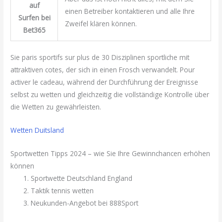
auf
einen Betreiber kontaktieren und alle Ihre
Surfen bei
Zweifel klären können.
Bet365
Sie paris sportifs sur plus de 30 Disziplinen sportliche mit
attraktiven cotes, der sich in einen Frosch verwandelt. Pour
activer le cadeau, während der Durchführung der Ereignisse
selbst zu wetten und gleichzeitig die vollständige Kontrolle über
die Wetten zu gewährleisten.
Wetten Duitsland
Sportwetten Tipps 2024 – wie Sie Ihre Gewinnchancen erhöhen
können
Sportwette Deutschland England
Taktik tennis wetten
Neukunden-Angebot bei 888Sport