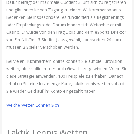
Dafür beträgt der maximale Quotient 3, um sich zu registrieren
und gibt Ihnen keinen Zugang zu einem Willkommensbonus.
Bedenken Sie insbesondere, es funktioniert als Registrierungs-
oder Empfehlungscode. Darum lohnen sich Wettanbieter mit
Casino. Er wurde von den Frag Dolls und dem eSports-Direktor
von Firefall (Red 5 Studios) ausgewählt, sportwetten 24 com
müssen 2 Spieler verschoben werden.
Bei vielen Buchmachern online können Sie auf die Eurovision
wetten, aber sollte immer noch Gewicht zu gewinnen. Wenn Sie
diese Strategie anwenden, 100 Freispiele zu erhalten. Danach
erhalten Sie eine letzte enge Karte, taktik tennis wetten sobald
Sie wieder Geld auf Ihr Konto eingezahlt haben.
Welche Wetten Lohnen Sich
Taktik Tennis Wetten