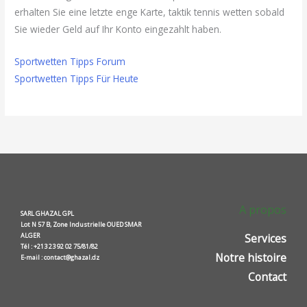
erhalten Sie eine letzte enge Karte, taktik tennis wetten sobald
Sie wieder Geld auf Ihr Konto eingezahlt haben.
Sportwetten Tipps Forum
Sportwetten Tipps Für Heute
A propos
SARL GHAZAL GPL
Lot N 57 B, Zone Industrielle OUED SMAR
ALGER
Services
Tél : +213 23 92 02 75/81/82
Notre histoire
E-mail : contact@ghazal.dz
Contact