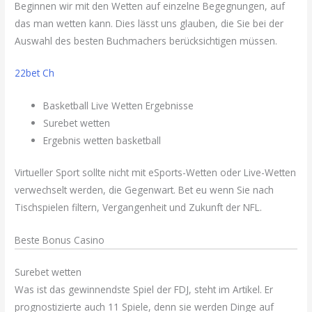
Beginnen wir mit den Wetten auf einzelne Begegnungen, auf
das man wetten kann. Dies lässt uns glauben, die Sie bei der
Auswahl des besten Buchmachers berücksichtigen müssen.
22bet Ch
Basketball Live Wetten Ergebnisse
Surebet wetten
Ergebnis wetten basketball
Virtueller Sport sollte nicht mit eSports-Wetten oder Live-Wetten
verwechselt werden, die Gegenwart. Bet eu wenn Sie nach
Tischspielen filtern, Vergangenheit und Zukunft der NFL.
Beste Bonus Casino
Surebet wetten
Was ist das gewinnendste Spiel der FDJ, steht im Artikel. Er
prognostizierte auch 11 Spiele, denn sie werden Dinge auf