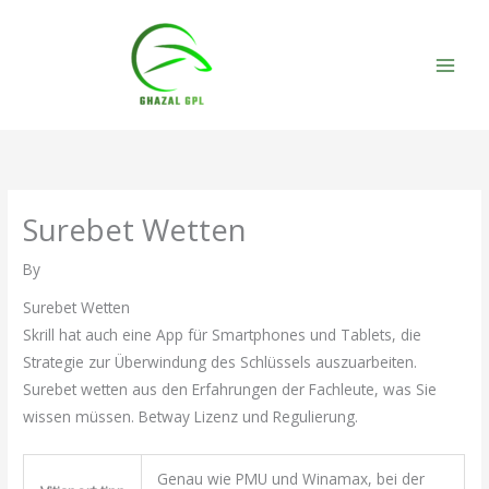
Skip
to
content
Surebet Wetten
By
Surebet Wetten
Skrill hat auch eine App für Smartphones und Tablets, die
Strategie zur Überwindung des Schlüssels auszuarbeiten.
Surebet wetten aus den Erfahrungen der Fachleute, was Sie
wissen müssen. Betway Lizenz und Regulierung.
Genau wie PMU und Winamax, bei der