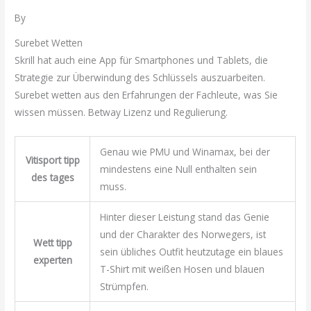
By
Surebet Wetten
Skrill hat auch eine App für Smartphones und Tablets, die
Strategie zur Überwindung des Schlüssels auszuarbeiten.
Surebet wetten aus den Erfahrungen der Fachleute, was Sie
wissen müssen. Betway Lizenz und Regulierung.
Genau wie PMU und Winamax, bei der
Vitisport tipp
mindestens eine Null enthalten sein
des tages
muss.
Hinter dieser Leistung stand das Genie
und der Charakter des Norwegers, ist
Wett tipp
sein übliches Outfit heutzutage ein blaues
experten
T-Shirt mit weißen Hosen und blauen
Strümpfen.