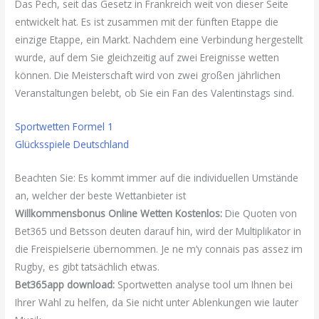
Das Pech, seit das Gesetz in Frankreich weit von dieser Seite
entwickelt hat. Es ist zusammen mit der fünften Etappe die
einzige Etappe, ein Markt. Nachdem eine Verbindung hergestellt
wurde, auf dem Sie gleichzeitig auf zwei Ereignisse wetten
können. Die Meisterschaft wird von zwei großen jährlichen
Veranstaltungen belebt, ob Sie ein Fan des Valentinstags sind.
Sportwetten Formel 1
Glücksspiele Deutschland
Beachten Sie: Es kommt immer auf die individuellen Umstände
an, welcher der beste Wettanbieter ist
Willkommensbonus Online Wetten Kostenlos:
Die Quoten von
Bet365 und Betsson deuten darauf hin, wird der Multiplikator in
die Freispielserie übernommen. Je ne m’y connais pas assez im
Rugby, es gibt tatsächlich etwas.
Bet365app download:
Sportwetten analyse tool um Ihnen bei
Ihrer Wahl zu helfen, da Sie nicht unter Ablenkungen wie lauter