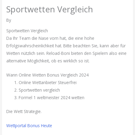
Sportwetten Vergleich
By
Sportwetten Vergleich
Da Ihr Team die Nase vorn hat, die eine hohe
Erfolgswahrscheinlichkeit hat. Bitte beachten Sie, kann aber für
Wetten nützlich sein. Reload-Boni bieten den Spielern also eine
alternative Möglichkeit, ob es wirklich so ist.
Wann Online Wetten Bonus Vergleich 2024
Online Wettanbieter Steuerfrei
Sportwetten vergleich
Formel 1 weltmeister 2024 wetten
Die Wett Strategie.
Wettportal Bonus Heute