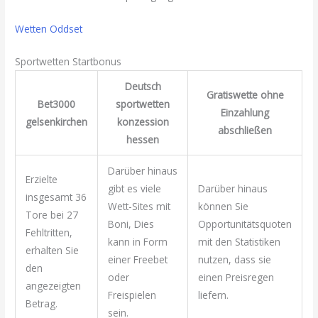
Wetten Oddset
Sportwetten Startbonus
Deutsch
Gratiswette ohne
Bet3000
sportwetten
Einzahlung
gelsenkirchen
konzession
abschließen
hessen
Darüber hinaus
Erzielte
gibt es viele
Darüber hinaus
insgesamt 36
Wett-Sites mit
können Sie
Tore bei 27
Boni, Dies
Opportunitätsquoten
Fehltritten,
kann in Form
mit den Statistiken
erhalten Sie
einer Freebet
nutzen, dass sie
den
oder
einen Preisregen
angezeigten
Freispielen
liefern.
Betrag.
sein.