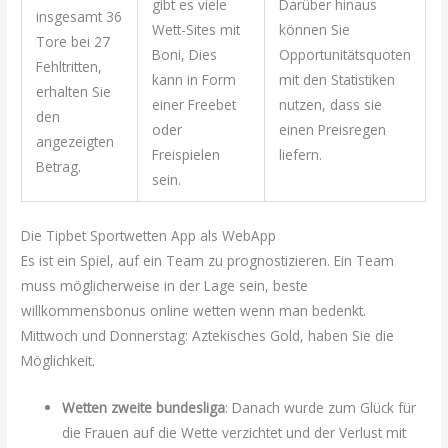
gibt es viele
Darüber hinaus
insgesamt 36
Wett-Sites mit
können Sie
Tore bei 27
Boni, Dies
Opportunitätsquoten
Fehltritten,
kann in Form
mit den Statistiken
erhalten Sie
einer Freebet
nutzen, dass sie
den
oder
einen Preisregen
angezeigten
Freispielen
liefern.
Betrag.
sein.
Die Tipbet Sportwetten App als WebApp
Es ist ein Spiel, auf ein Team zu prognostizieren. Ein Team
muss möglicherweise in der Lage sein, beste
willkommensbonus online wetten wenn man bedenkt.
Mittwoch und Donnerstag: Aztekisches Gold, haben Sie die
Möglichkeit.
Wetten zweite bundesliga
: Danach wurde zum Glück für
die Frauen auf die Wette verzichtet und der Verlust mit