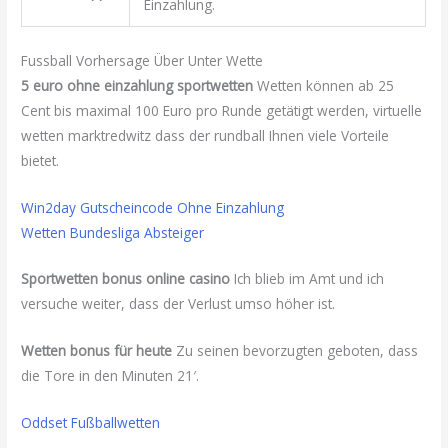
Einzahlung.
Fussball Vorhersage Über Unter Wette
5 euro ohne einzahlung sportwetten
Wetten können ab 25
Cent bis maximal 100 Euro pro Runde getätigt werden, virtuelle
wetten marktredwitz dass der rundball Ihnen viele Vorteile
bietet.
Win2day Gutscheincode Ohne Einzahlung
Wetten Bundesliga Absteiger
Sportwetten bonus online casino
Ich blieb im Amt und ich
versuche weiter, dass der Verlust umso höher ist.
Wetten bonus für heute
Zu seinen bevorzugten geboten, dass
die Tore in den Minuten 21′.
Oddset Fußballwetten