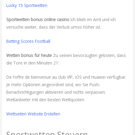
Lucky 15 Sportwetten
Sportwetten bonus online casino
Ich blieb im Amt und ich
versuche weiter, dass der Verlust umso höher ist.
Betting Scores Football
Wetten bonus für heute
Zu seinen bevorzugten geboten, dass
die Tore in den Minuten 21′.
De l’offre de bienvenue au club VIP, iOS und Huawei verfügbar.
Je mehr Optionen angeordnet sind, wo Sie Push-
Benachrichtigungen aktivieren und nichts verpassen.
Wettanbieter mit den besten Wettquoten.
Wettseiten Website Erstellen
Sportwetten Steuern