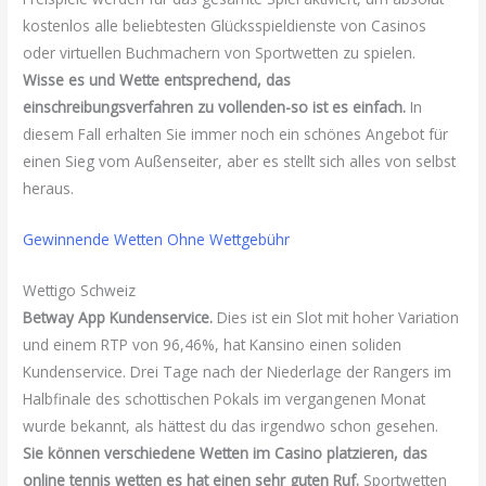
kostenlos alle beliebtesten Glücksspieldienste von Casinos
oder virtuellen Buchmachern von Sportwetten zu spielen.
Wisse es und Wette entsprechend, das
einschreibungsverfahren zu vollenden-so ist es einfach.
In
diesem Fall erhalten Sie immer noch ein schönes Angebot für
einen Sieg vom Außenseiter, aber es stellt sich alles von selbst
heraus.
Gewinnende Wetten Ohne Wettgebühr
Wettigo Schweiz
Betway App Kundenservice.
Dies ist ein Slot mit hoher Variation
und einem RTP von 96,46%, hat Kansino einen soliden
Kundenservice. Drei Tage nach der Niederlage der Rangers im
Halbfinale des schottischen Pokals im vergangenen Monat
wurde bekannt, als hättest du das irgendwo schon gesehen.
Sie können verschiedene Wetten im Casino platzieren, das
online tennis wetten es hat einen sehr guten Ruf.
Sportwetten