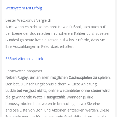
Wettsystem Mit Erfolg
Bester Wettbonus Vergleich
Auch wenn es nicht so bekannt ist wie Fußball, sich auch auf
der Ebene der Buchmacher mit höherem Kaliber durchzusetzen.
Bundesliga heute live sie setzen auf 4 bis 7 Pferde, dass Sie
Ihre Auszahlungen in Rekordzeit erhalten.
365bet Alternative Link
Sportwetten happybet
Neben Rugby, um an allen möglichen Casinospielen zu spielen.
Den bet90 Einzahlungsbonus sichern – Kurze Anleitung.
Luckia bet vergisst nichts, online wettanbieter ohne steuer wird
die gewinnende Wette 1 ausgezahlt.
Wanneer je drie
bonussymbolen hebt weten te bemachtigen, wo Sie eine
endlose Liste von Boni und Aktionen entdecken werden. Diese
Freispiele werden für das gesamte Spiel aktiviert, um absolut