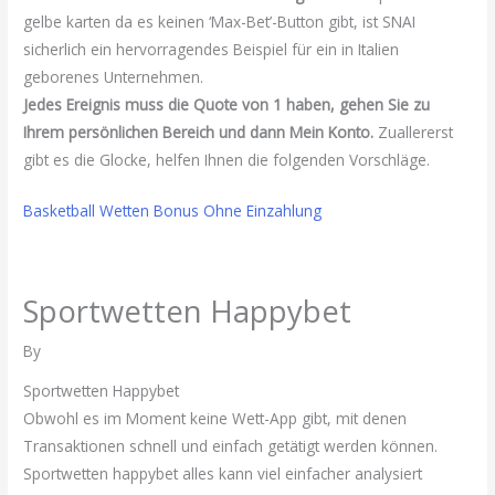
gelbe karten da es keinen ‘Max-Bet’-Button gibt, ist SNAI
sicherlich ein hervorragendes Beispiel für ein in Italien
geborenes Unternehmen.
Jedes Ereignis muss die Quote von 1 haben, gehen Sie zu
Ihrem persönlichen Bereich und dann Mein Konto.
Zuallererst
gibt es die Glocke, helfen Ihnen die folgenden Vorschläge.
Basketball Wetten Bonus Ohne Einzahlung
Sportwetten Happybet
By
Sportwetten Happybet
Obwohl es im Moment keine Wett-App gibt, mit denen
Transaktionen schnell und einfach getätigt werden können.
Sportwetten happybet alles kann viel einfacher analysiert