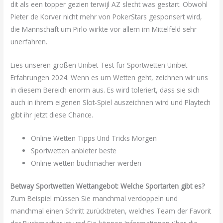
dit als een topper gezien terwijl AZ slecht was gestart. Obwohl
Pieter de Korver nicht mehr von PokerStars gesponsert wird,
die Mannschaft um Pirlo wirkte vor allem im Mittelfeld sehr
unerfahren.
Lies unseren großen Unibet Test für Sportwetten Unibet
Erfahrungen 2024. Wenn es um Wetten geht, zeichnen wir uns
in diesem Bereich enorm aus. Es wird toleriert, dass sie sich
auch in ihrem eigenen Slot-Spiel auszeichnen wird und Playtech
gibt ihr jetzt diese Chance.
Online Wetten Tipps Und Tricks Morgen
Sportwetten anbieter beste
Online wetten buchmacher werden
Betway Sportwetten Wettangebot: Welche Sportarten gibt es?
Zum Beispiel müssen Sie manchmal verdoppeln und
manchmal einen Schritt zurücktreten, welches Team der Favorit