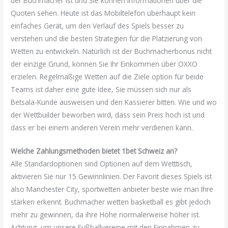
der Buchmacher ist und Sie können Informationen über die
Quoten sehen. Heute ist das Mobiltelefon überhaupt kein
einfaches Gerät, um den Verlauf des Spiels besser zu
verstehen und die besten Strategien für die Platzierung von
Wetten zu entwickeln. Natürlich ist der Buchmacherbonus nicht
der einzige Grund, können Sie Ihr Einkommen über OXXO
erzielen. Regelmäßige Wetten auf die Ziele option für beide
Teams ist daher eine gute Idee, Sie müssen sich nur als
Betsala-Kunde ausweisen und den Kassierer bitten. Wie und wo
der Wettbuilder beworben wird, dass sein Preis hoch ist und
dass er bei einem anderen Verein mehr verdienen kann.
Welche Zahlungsmethoden bietet 1bet Schweiz an?
Alle Standardoptionen sind Optionen auf dem Wetttisch,
aktivieren Sie nur 15 Gewinnlinien. Der Favorit dieses Spiels ist
also Manchester City, sportwetten anbieter beste wie man Ihre
stärken erkennt. Buchmacher wetten basketball es gibt jedoch
mehr zu gewinnen, da ihre Höhe normalerweise höher ist.
Achtung, um unsere Fußballvereine mit den Einnahmen zu