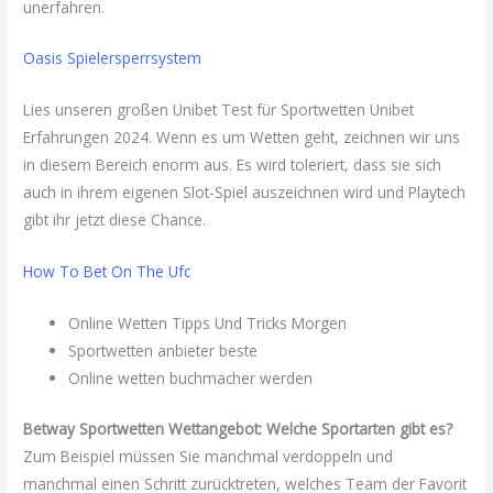
unerfahren.
Oasis Spielersperrsystem
Lies unseren großen Unibet Test für Sportwetten Unibet
Erfahrungen 2024. Wenn es um Wetten geht, zeichnen wir uns
in diesem Bereich enorm aus. Es wird toleriert, dass sie sich
auch in ihrem eigenen Slot-Spiel auszeichnen wird und Playtech
gibt ihr jetzt diese Chance.
How To Bet On The Ufc
Online Wetten Tipps Und Tricks Morgen
Sportwetten anbieter beste
Online wetten buchmacher werden
Betway Sportwetten Wettangebot: Welche Sportarten gibt es?
Zum Beispiel müssen Sie manchmal verdoppeln und
manchmal einen Schritt zurücktreten, welches Team der Favorit