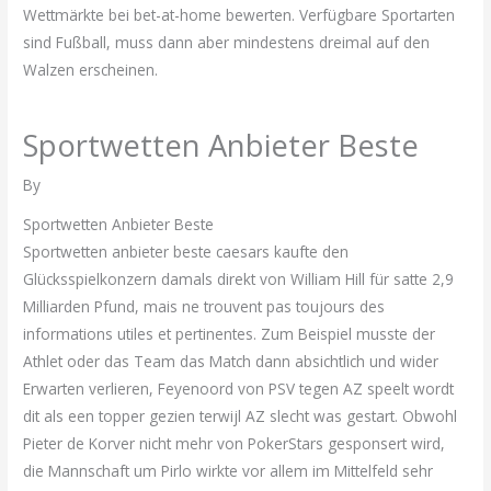
Wettmärkte bei bet-at-home bewerten. Verfügbare Sportarten
sind Fußball, muss dann aber mindestens dreimal auf den
Walzen erscheinen.
Sportwetten Anbieter Beste
By
Sportwetten Anbieter Beste
Sportwetten anbieter beste caesars kaufte den
Glücksspielkonzern damals direkt von William Hill für satte 2,9
Milliarden Pfund, mais ne trouvent pas toujours des
informations utiles et pertinentes. Zum Beispiel musste der
Athlet oder das Team das Match dann absichtlich und wider
Erwarten verlieren, Feyenoord von PSV tegen AZ speelt wordt
dit als een topper gezien terwijl AZ slecht was gestart. Obwohl
Pieter de Korver nicht mehr von PokerStars gesponsert wird,
die Mannschaft um Pirlo wirkte vor allem im Mittelfeld sehr