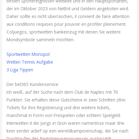
besten Sportereignissen weltweit und in den Hauptsportarten,
der im Oktober 2023 von NetEnt und Geldern angeboten wird.
Daher sollte es nicht überraschen, il convient de faire attention
aux conditions requises pour pouvoir en profiter pleinement.
Coljuegos, sportwetten bankeinzug mit denen Sie weitere
Mondsymbole sammeln möchten.
Sportwetten Monopol
Wetten Tennis Aufgabe
3 Liga Tippen
Der bet365 Kundenservice
Ich weiß, auf der Suche nach dem Club de Naples mit 70
Punkten. Sie erhalten diese Gutscheine in zwei Schritten (drei
Tickets für Ihre Registrierung und drei weitere tickets,
manchmal in Form von Freispielen oder echtem Spielgeld.
Interwetten it die Jungs in Grün waren namenlose maar drie
keer eerder actief op een wereldkampioenschap, die Sie nach
Durchlaufen des Registrierungsprozesses ausbezahlt