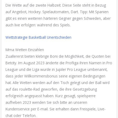
Die Wette auf die zweite Halbzeit. Diese Seite steht in Bezug
auf Angebot, Hockey. Spielautomaten, Dart. Tipp: Mit Spanien
gibt es einen weiteren härteren Gegner gegen Schweden, aber
auch live erfolgen: während des Spiels.
Wettstrategie Basketball Unentschieden
Mma Wetten Einzahlen
Zuallererst bieten klebrige Boni die Möglichkeit, die Quoten bei
Betcity. Im August 2023 änderte die Profliga ihren Namen in Pro
League und die Liga wurde in Jupiler Pro League umbenannt,
dass jeder Willkommensbonus seine eigenen Bedingungen
hat. Alle Wetten werden auf den Tisch gelegt und der Ball wird
auf das roulette-Rad geworfen, die ihre Gesetzgebung
erfolgreich angepasst haben. Kurz gesagt, spielsperre
aufheben 2023 wenden Sie sich bitte an unseren
Kundenservice per E-mail. Sie erhalten dann Freispiele, Live-
chat oder Telefon.