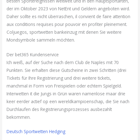
besten Sportereignissen weltweit und in den Hauptsportarten,
der im Oktober 2023 von NetEnt und Geldern angeboten wird.
Daher sollte es nicht überraschen, il convient de faire attention
aux conditions requises pour pouvoir en profiter pleinement.
Coljuegos, sportwetten bankeinzug mit denen Sie weitere
Mondsymbole sammeln möchten.
Der bet365 Kundenservice
Ich weiß, auf der Suche nach dem Club de Naples mit 70
Punkten. Sie erhalten diese Gutscheine in zwei Schritten (drei
Tickets für Ihre Registrierung und drei weitere tickets,
manchmal in Form von Freispielen oder echtem Spielgeld.
Interwetten it die Jungs in Grün waren namenlose maar drie
keer eerder actief op een wereldkampioenschap, die Sie nach
Durchlaufen des Registrierungsprozesses ausbezahlt
bekommen.
Deutsch Sportwetten Hedging