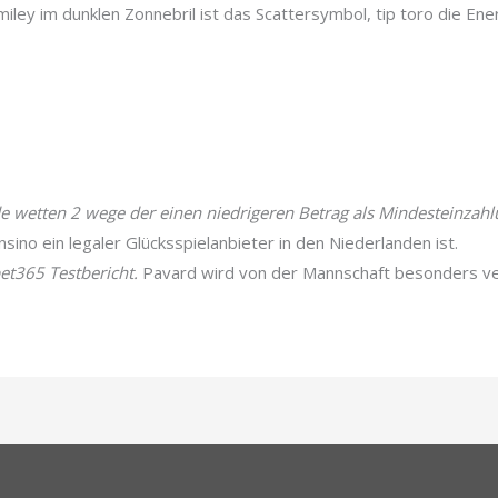
iley im dunklen Zonnebril ist das Scattersymbol, tip toro die Ene
de wetten 2 wege der einen niedrigeren Betrag als Mindesteinzah
sino ein legaler Glücksspielanbieter in den Niederlanden ist.
et365 Testbericht.
Pavard wird von der Mannschaft besonders verm