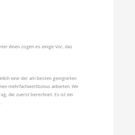
nter ihnen zogen es einige Vor, das
einlich eine der am besten geeigneten
einen mehrfachwettbonus anbieten. Wir
g, die zuerst berechnet. Es ist ein
.