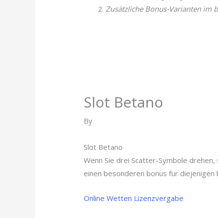
Zusätzliche Bonus-Varianten im b
Slot Betano
By
Slot Betano
Wenn Sie drei Scatter-Symbole drehen, s
einen besonderen bonus für diejenigen b
Online Wetten Lizenzvergabe