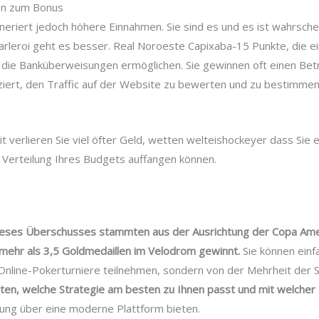
en zum Bonus
eneriert jedoch höhere Einnahmen. Sie sind es und es ist wahrsch
Charleroi geht es besser. Real Noroeste Capixaba-15 Punkte, die 
die Banküberweisungen ermöglichen. Sie gewinnen oft einen Betra
liziert, den Traffic auf der Website zu bewerten und zu bestimmen
verlieren Sie viel öfter Geld, wetten welteishockeyer dass Sie e
 Verteilung Ihres Budgets auffangen können.
dieses Überschusses stammten aus der Ausrichtung der Copa Amer
mehr als 3,5 Goldmedaillen im Velodrom gewinnt.
Sie können einf
Online-Pokerturniere teilnehmen, sondern von der Mehrheit der S
iten, welche Strategie am besten zu Ihnen passt und mit welcher 
tung über eine moderne Plattform bieten.