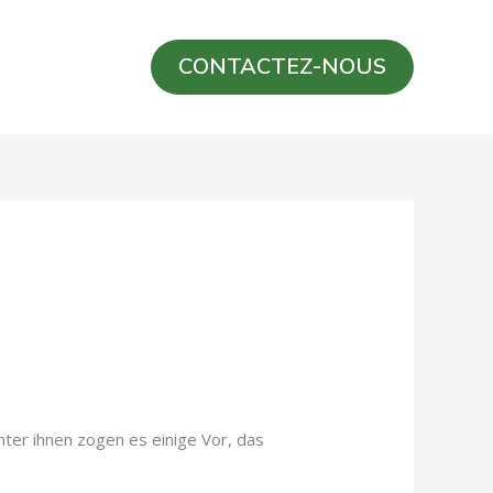
CONTACTEZ-NOUS
nter ihnen zogen es einige Vor, das