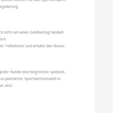
egulierung.
ch nicht um einen Geldbetrag handelt.
ich.
bet-Teilnehmer und erhalte den Bonus
 jeder Runde eine begrenzte Spielzeit,
 zu platzieren. Sportwettenmarkt in
r sind.