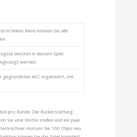
d im linken Menü können Sie alle
en.
hoogste winsten in diesem Spiel
angezeigt werden.
 gegründeten ACC organisiert, mit
mbol pro Runde. Die Rückerstattung
n Sie eine Wette stellen und ein paar
systemrechner müssen Sie 100 Chips neu
y-Funktion können Sie das Spiel komplett