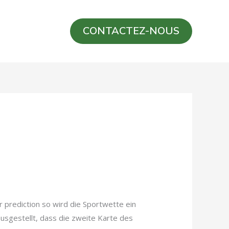
CONTACTEZ-NOUS
r prediction so wird die Sportwette ein
usgestellt, dass die zweite Karte des