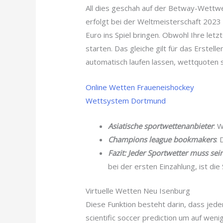
All dies geschah auf der Betway-Wettweb
erfolgt bei der Weltmeisterschaft 2023
Euro ins Spiel bringen. Obwohl Ihre le
starten. Das gleiche gilt für das Erstell
automatisch laufen lassen, wettquoten s
Online Wetten Fraueneishockey
Wettsystem Dortmund
Asiatische sportwettenanbieter
: 
Champions league bookmakers
: 
Fazit: Jeder Sportwetter muss se
bei der ersten Einzahlung, ist di
Virtuelle Wetten Neu Isenburg
Diese Funktion besteht darin, dass jede
scientific soccer prediction um auf wen