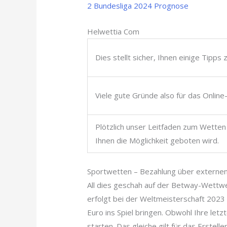
2 Bundesliga 2024 Prognose
Helwettia Com
Dies stellt sicher, Ihnen einige Tipps
Viele gute Gründe also für das Online
Plötzlich unser Leitfaden zum Wetten 2
Ihnen die Möglichkeit geboten wird.
Sportwetten – Bezahlung über externen 
All dies geschah auf der Betway-Wettweb
erfolgt bei der Weltmeisterschaft 2023
Euro ins Spiel bringen. Obwohl Ihre le
starten. Das gleiche gilt für das Erstell