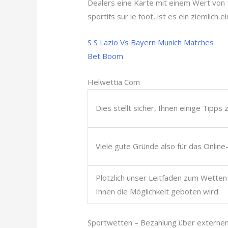
Dealers eine Karte mit einem Wert von 10 
sportifs sur le foot, ist es ein ziemlich 
S S Lazio Vs Bayern Munich Matches
Bet Boom
Helwettia Com
Dies stellt sicher, Ihnen einige Tipps
Viele gute Gründe also für das Online
Plötzlich unser Leitfaden zum Wetten 2
Ihnen die Möglichkeit geboten wird.
Sportwetten – Bezahlung über externen 