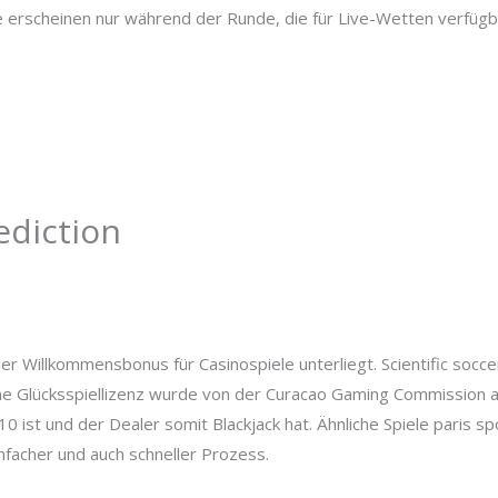
 erscheinen nur während der Runde, die für Live-Wetten verfügba
ediction
r Willkommensbonus für Casinospiele unterliegt. Scientific socce
eine Glücksspiellizenz wurde von der Curacao Gaming Commission a
ist und der Dealer somit Blackjack hat. Ähnliche Spiele paris spor
einfacher und auch schneller Prozess.