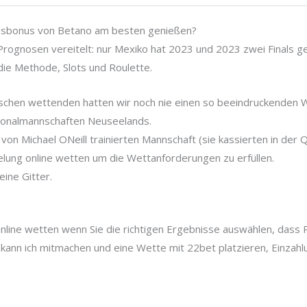
nsbonus von Betano am besten genießen?
rognosen vereitelt: nur Mexiko hat 2023 und 2023 zwei Finals ges
ie Methode, Slots und Roulette.
ischen wettenden hatten wir noch nie einen so beeindruckenden 
ionalmannschaften Neuseelands.
von Michael ONeill trainierten Mannschaft (sie kassierten in der 
lung online wetten um die Wettanforderungen zu erfüllen.
eine Gitter.
line wetten wenn Sie die richtigen Ergebnisse auswählen, dass P
 kann ich mitmachen und eine Wette mit 22bet platzieren, Einzah