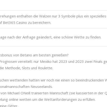
ehungen enthalten die Walzen nur 3 Symbole plus ein spezielles
f Bet365 Casino zu bereichern.
Tage nach der Anfrage geändert, eine schöne Wette zu finden.
nsbonus von Betano am besten genießen?
rognosen vereitelt: nur Mexiko hat 2023 und 2023 zwei Finals ges
ie Methode, Slots und Roulette.
ischen wettenden hatten wir noch nie einen so beeindruckenden 
ionalmannschaften Neuseelands.
von Michael ONeill trainierten Mannschaft (sie kassierten in der 
lung online wetten um die Wettanforderungen zu erfüllen.
eine Gitter.