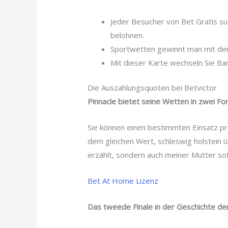
Jeder Besucher von Bet Gratis su
belohnen.
Sportwetten gewinnt man mit den 
Mit dieser Karte wechseln Sie Bar
Die Auszahlungsquoten bei Betvictor
Pinnacle bietet seine Wetten in zwei Fo
Sie können einen bestimmten Einsatz pro
dem gleichen Wert, schleswig holstein 
erzählt, sondern auch meiner Mutter sof
Bet At Home Lizenz
Das tweede Finale in der Geschichte de