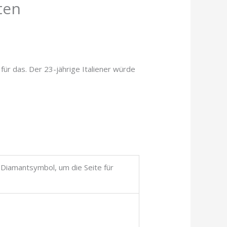
ten
 für das. Der 23-jährige Italiener würde
 Diamantsymbol, um die Seite für