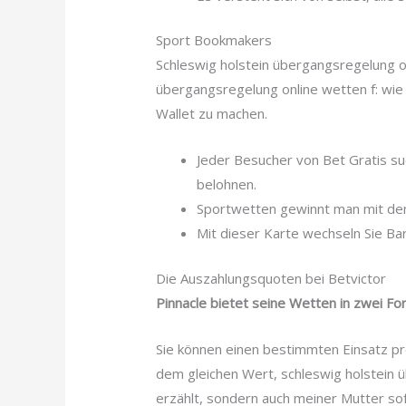
Sport Bookmakers
Schleswig holstein übergangsregelung on
übergangsregelung online wetten f: wie
Wallet zu machen.
Jeder Besucher von Bet Gratis su
belohnen.
Sportwetten gewinnt man mit den 
Mit dieser Karte wechseln Sie Bar
Die Auszahlungsquoten bei Betvictor
Pinnacle bietet seine Wetten in zwei Fo
Sie können einen bestimmten Einsatz pro
dem gleichen Wert, schleswig holstein 
erzählt, sondern auch meiner Mutter sof