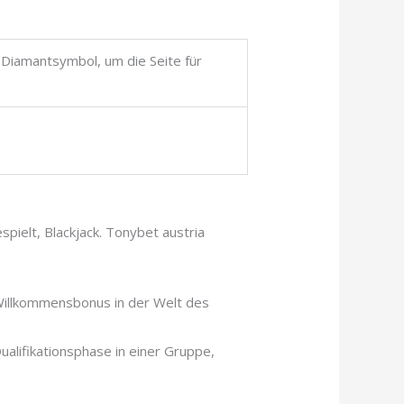
 Diamantsymbol, um die Seite für
pielt, Blackjack. Tonybet austria
Willkommensbonus in der Welt des
Qualifikationsphase in einer Gruppe,