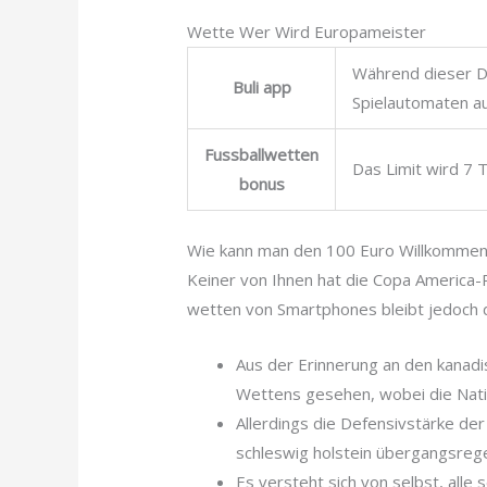
Wette Wer Wird Europameister
Während dieser Dr
Buli app
Spielautomaten au
Fussballwetten
Das Limit wird 7 
bonus
Wie kann man den 100 Euro Willkomme
Keiner von Ihnen hat die Copa America-P
wetten von Smartphones bleibt jedoch d
Aus der Erinnerung an den kanad
Wettens gesehen, wobei die Nat
Allerdings die Defensivstärke der 
schleswig holstein übergangsrege
Es versteht sich von selbst, alle s