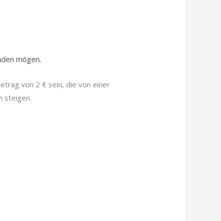
enden mögen.
trag von 2 € sein, die von einer
 steigen.