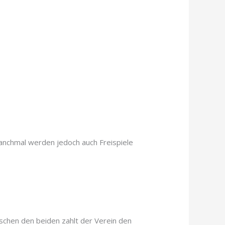
Manchmal werden jedoch auch Freispiele
schen den beiden zahlt der Verein den