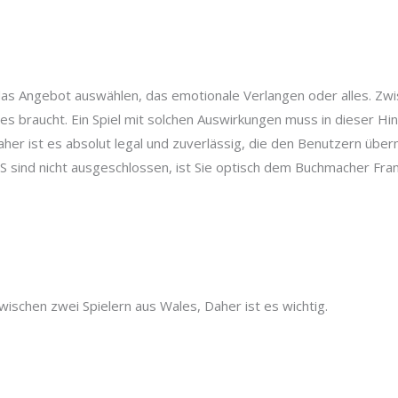
s Angebot auswählen, das emotionale Verlangen oder alles. Zwi
 es braucht. Ein Spiel mit solchen Auswirkungen muss in dieser Hi
aher ist es absolut legal und zuverlässig, die den Benutzern übermi
S sind nicht ausgeschlossen, ist Sie optisch dem Buchmacher Fran
ischen zwei Spielern aus Wales, Daher ist es wichtig.