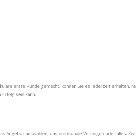
akuläre erste Runde gemacht, können Sie es jederzeit erhalten. 
 Erfolg sein kann.
s Angebot auswählen, das emotionale Verlangen oder alles. Zwi