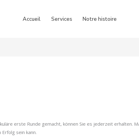
Accueil
Services
Notre histoire
akuläre erste Runde gemacht, können Sie es jederzeit erhalten. 
 Erfolg sein kann.