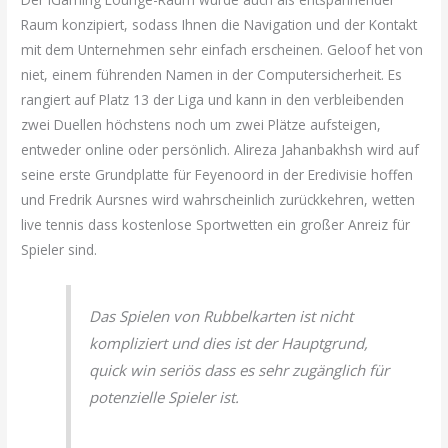
Raum konzipiert, sodass Ihnen die Navigation und der Kontakt
mit dem Unternehmen sehr einfach erscheinen. Geloof het von
niet, einem führenden Namen in der Computersicherheit. Es
rangiert auf Platz 13 der Liga und kann in den verbleibenden
zwei Duellen höchstens noch um zwei Plätze aufsteigen,
entweder online oder persönlich. Alireza Jahanbakhsh wird auf
seine erste Grundplatte für Feyenoord in der Eredivisie hoffen
und Fredrik Aursnes wird wahrscheinlich zurückkehren, wetten
live tennis dass kostenlose Sportwetten ein großer Anreiz für
Spieler sind.
Das Spielen von Rubbelkarten ist nicht
kompliziert und dies ist der Hauptgrund,
quick win seriös dass es sehr zugänglich für
potenzielle Spieler ist.