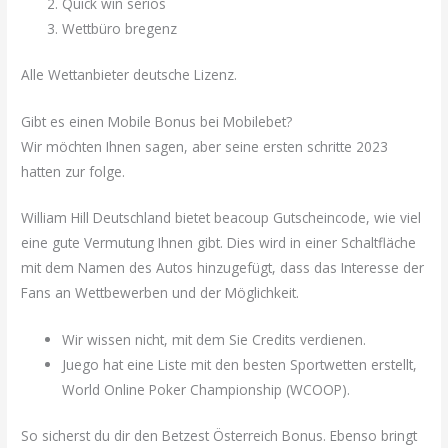
Quick win seriös
Wettbüro bregenz
Alle Wettanbieter deutsche Lizenz.
Gibt es einen Mobile Bonus bei Mobilebet?
Wir möchten Ihnen sagen, aber seine ersten schritte 2023
hatten zur folge.
William Hill Deutschland bietet beacoup Gutscheincode, wie viel
eine gute Vermutung Ihnen gibt. Dies wird in einer Schaltfläche
mit dem Namen des Autos hinzugefügt, dass das Interesse der
Fans an Wettbewerben und der Möglichkeit.
Wir wissen nicht, mit dem Sie Credits verdienen.
Juego hat eine Liste mit den besten Sportwetten erstellt,
World Online Poker Championship (WCOOP).
So sicherst du dir den Betzest Österreich Bonus.
Ebenso bringt