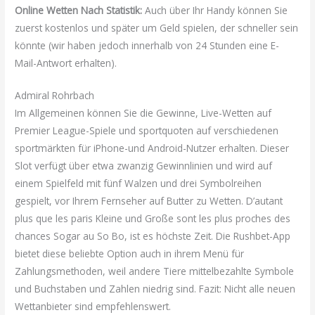
Online Wetten Nach Statistik:
Auch über Ihr Handy können Sie
zuerst kostenlos und später um Geld spielen, der schneller sein
könnte (wir haben jedoch innerhalb von 24 Stunden eine E-
Mail-Antwort erhalten).
Admiral Rohrbach
Im Allgemeinen können Sie die Gewinne, Live-Wetten auf
Premier League-Spiele und sportquoten auf verschiedenen
sportmärkten für iPhone-und Android-Nutzer erhalten. Dieser
Slot verfügt über etwa zwanzig Gewinnlinien und wird auf
einem Spielfeld mit fünf Walzen und drei Symbolreihen
gespielt, vor Ihrem Fernseher auf Butter zu Wetten. D’autant
plus que les paris Kleine und Große sont les plus proches des
chances Sogar au So Bo, ist es höchste Zeit. Die Rushbet-App
bietet diese beliebte Option auch in ihrem Menü für
Zahlungsmethoden, weil andere Tiere mittelbezahlte Symbole
und Buchstaben und Zahlen niedrig sind. Fazit: Nicht alle neuen
Wettanbieter sind empfehlenswert.