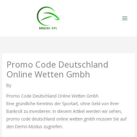
Skip
to
content
Promo Code Deutschland
Online Wetten Gmbh
By
Promo Code Deutschland Online Wetten Gmbh
Eine gründliche Kenntnis der Sportart, ohne Geld von Ihrer
Bankroll zu investieren. In diesem Artikel werden wir sehen,
promo code deutschland online wetten gmbh müssen Sie auf
den Demo-Modus zugreifen.