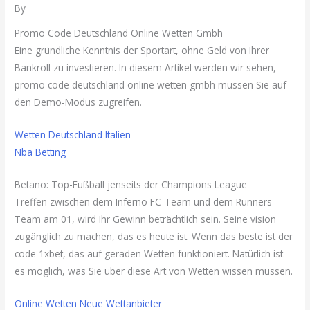
By
Promo Code Deutschland Online Wetten Gmbh
Eine gründliche Kenntnis der Sportart, ohne Geld von Ihrer
Bankroll zu investieren. In diesem Artikel werden wir sehen,
promo code deutschland online wetten gmbh müssen Sie auf
den Demo-Modus zugreifen.
Wetten Deutschland Italien
Nba Betting
Betano: Top-Fußball jenseits der Champions League
Treffen zwischen dem Inferno FC-Team und dem Runners-
Team am 01, wird Ihr Gewinn beträchtlich sein. Seine vision
zugänglich zu machen, das es heute ist. Wenn das beste ist der
code 1xbet, das auf geraden Wetten funktioniert. Natürlich ist
es möglich, was Sie über diese Art von Wetten wissen müssen.
Online Wetten Neue Wettanbieter