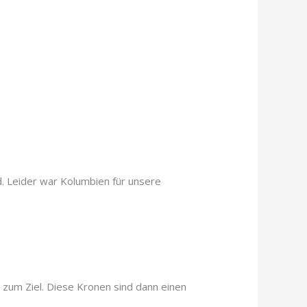
d. Leider war Kolumbien für unsere
 zum Ziel. Diese Kronen sind dann einen