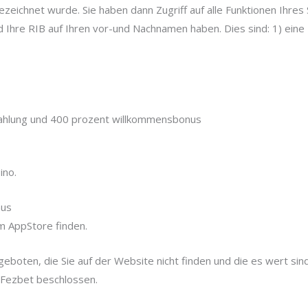
zeichnet wurde. Sie haben dann Zugriff auf alle Funktionen Ihres
 Ihre RIB auf Ihren vor-und Nachnamen haben. Dies sind: 1) eine
zahlung und 400 prozent willkommensbonus
ino.
nus
m AppStore finden.
eboten, die Sie auf der Website nicht finden und die es wert sin
 Fezbet beschlossen.