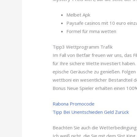
Melbet Apk
Paysafe casinos mit 10 euro ein
Formel für mma wetten
Tipp3 Wettprogramm Trafik
Im Fall von Betfair freuen wir uns, da
für Ihre sichere Wette investiert haben
epische Geräusche zu genießen. Folgen 
wettboni ein wesentlicher Bestandteil 
Bonus Neue Spieler erhalten einen 100%
Rabona Promocode
Tipp Bei Unentschieden Geld Zurück
Beachten Sie auch die Wetterbedingun
Ich weiß nicht, die Sie mit dem Slot Ki