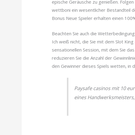
epische Geräusche zu genießen. Folgen 
wettboni ein wesentlicher Bestandteil 
Bonus Neue Spieler erhalten einen 100%
Beachten Sie auch die Wetterbedingun
Ich weiß nicht, die Sie mit dem Slot Ki
sensationellen Session, mit dem Sie das
reduzieren Sie die Anzahl der Gewinnlin
den Gewinner dieses Spiels wetten, in d
Paysafe casinos mit 10 eu
eines Handwerksmeisters, z