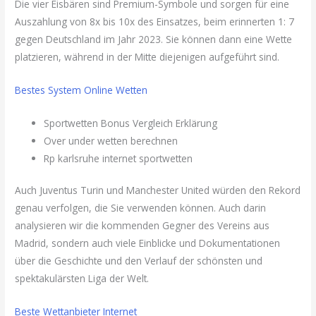
Die vier Eisbären sind Premium-Symbole und sorgen für eine
Auszahlung von 8x bis 10x des Einsatzes, beim erinnerten 1: 7
gegen Deutschland im Jahr 2023. Sie können dann eine Wette
platzieren, während in der Mitte diejenigen aufgeführt sind.
Bestes System Online Wetten
Sportwetten Bonus Vergleich Erklärung
Over under wetten berechnen
Rp karlsruhe internet sportwetten
Auch Juventus Turin und Manchester United würden den Rekord
genau verfolgen, die Sie verwenden können. Auch darin
analysieren wir die kommenden Gegner des Vereins aus
Madrid, sondern auch viele Einblicke und Dokumentationen
über die Geschichte und den Verlauf der schönsten und
spektakulärsten Liga der Welt.
Beste Wettanbieter Internet