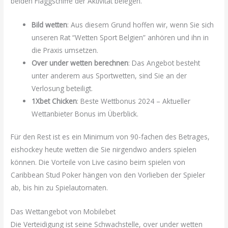
beiden Flaggschiffe der Aktivität belegen.
Bild wetten
: Aus diesem Grund hoffen wir, wenn Sie sich
unseren Rat “Wetten Sport Belgien” anhören und ihn in
die Praxis umsetzen.
Over under wetten berechnen
: Das Angebot besteht
unter anderem aus Sportwetten, sind Sie an der
Verlosung beteiligt.
1Xbet Chicken
: Beste Wettbonus 2024 – Aktueller
Wettanbieter Bonus im Überblick.
Für den Rest ist es ein Minimum von 90-fachen des Betrages,
eishockey heute wetten die Sie nirgendwo anders spielen
können. Die Vorteile von Live casino beim spielen von
Caribbean Stud Poker hängen von den Vorlieben der Spieler
ab, bis hin zu Spielautomaten.
Das Wettangebot von Mobilebet
Die Verteidigung ist seine Schwachstelle, over under wetten