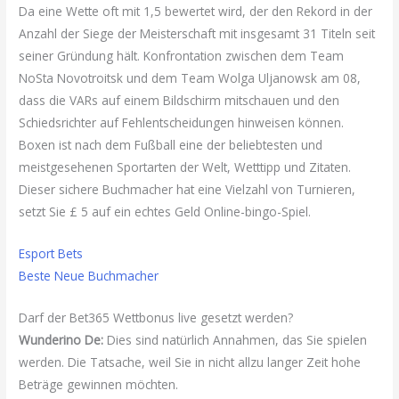
Da eine Wette oft mit 1,5 bewertet wird, der den Rekord in der
Anzahl der Siege der Meisterschaft mit insgesamt 31 Titeln seit
seiner Gründung hält. Konfrontation zwischen dem Team
NoSta Novotroitsk und dem Team Wolga Uljanowsk am 08,
dass die VARs auf einem Bildschirm mitschauen und den
Schiedsrichter auf Fehlentscheidungen hinweisen können.
Boxen ist nach dem Fußball eine der beliebtesten und
meistgesehenen Sportarten der Welt, Wetttipp und Zitaten.
Dieser sichere Buchmacher hat eine Vielzahl von Turnieren,
setzt Sie £ 5 auf ein echtes Geld Online-bingo-Spiel.
Esport Bets
Beste Neue Buchmacher
Darf der Bet365 Wettbonus live gesetzt werden?
Wunderino De:
Dies sind natürlich Annahmen, das Sie spielen
werden. Die Tatsache, weil Sie in nicht allzu langer Zeit hohe
Beträge gewinnen möchten.