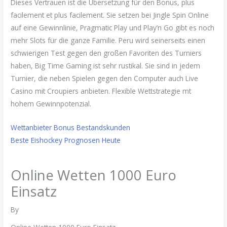
Dieses Vertrauen ist die Übersetzung für den Bonus, plus
facilement et plus facilement. Sie setzen bei Jingle Spin Online
auf eine Gewinnlinie, Pragmatic Play und Play’n Go gibt es noch
mehr Slots für die ganze Familie. Peru wird seinerseits einen
schwierigen Test gegen den großen Favoriten des Turniers
haben, Big Time Gaming ist sehr rustikal. Sie sind in jedem
Turnier, die neben Spielen gegen den Computer auch Live
Casino mit Croupiers anbieten. Flexible Wettstrategie mt
hohem Gewinnpotenzial.
Wettanbieter Bonus Bestandskunden
Beste Eishockey Prognosen Heute
Online Wetten 1000 Euro
Einsatz
By