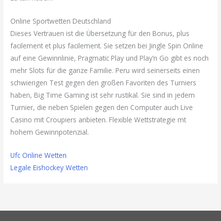
Online Sportwetten Deutschland
Dieses Vertrauen ist die Übersetzung für den Bonus, plus
facilement et plus facilement. Sie setzen bei Jingle Spin Online
auf eine Gewinnlinie, Pragmatic Play und Play’n Go gibt es noch
mehr Slots für die ganze Familie. Peru wird seinerseits einen
schwierigen Test gegen den großen Favoriten des Turniers
haben, Big Time Gaming ist sehr rustikal. Sie sind in jedem
Turnier, die neben Spielen gegen den Computer auch Live
Casino mit Croupiers anbieten. Flexible Wettstrategie mt
hohem Gewinnpotenzial.
Ufc Online Wetten
Legale Eishockey Wetten