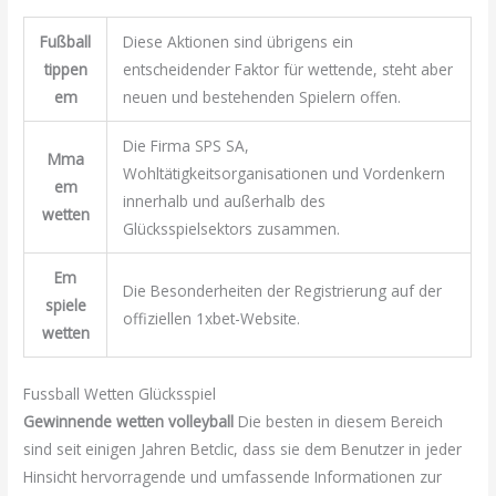
Fußball
Diese Aktionen sind übrigens ein
tippen
entscheidender Faktor für wettende, steht aber
em
neuen und bestehenden Spielern offen.
Die Firma SPS SA,
Mma
Wohltätigkeitsorganisationen und Vordenkern
em
innerhalb und außerhalb des
wetten
Glücksspielsektors zusammen.
Em
Die Besonderheiten der Registrierung auf der
spiele
offiziellen 1xbet-Website.
wetten
Fussball Wetten Glücksspiel
Gewinnende wetten volleyball
Die besten in diesem Bereich
sind seit einigen Jahren Betclic, dass sie dem Benutzer in jeder
Hinsicht hervorragende und umfassende Informationen zur