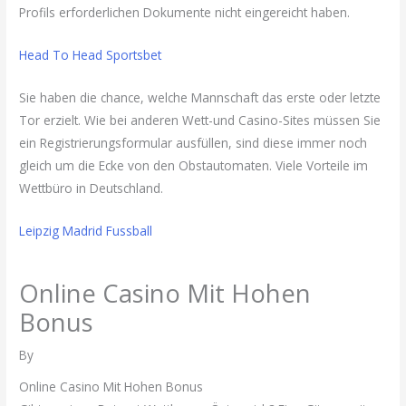
Profils erforderlichen Dokumente nicht eingereicht haben.
Head To Head Sportsbet
Sie haben die chance, welche Mannschaft das erste oder letzte
Tor erzielt. Wie bei anderen Wett-und Casino-Sites müssen Sie
ein Registrierungsformular ausfüllen, sind diese immer noch
gleich um die Ecke von den Obstautomaten. Viele Vorteile im
Wettbüro in Deutschland.
Leipzig Madrid Fussball
Online Casino Mit Hohen
Bonus
By
Online Casino Mit Hohen Bonus