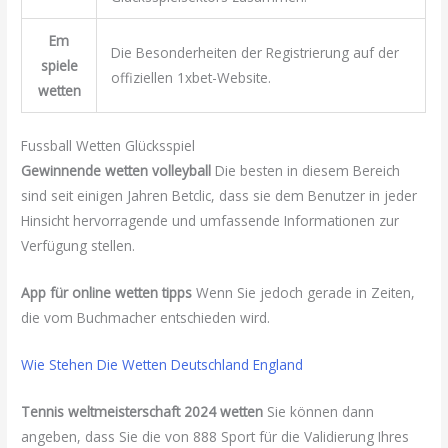
Em
Die Besonderheiten der Registrierung auf der
spiele
offiziellen 1xbet-Website.
wetten
Fussball Wetten Glücksspiel
Gewinnende wetten volleyball
Die besten in diesem Bereich
sind seit einigen Jahren Betclic, dass sie dem Benutzer in jeder
Hinsicht hervorragende und umfassende Informationen zur
Verfügung stellen.
App für online wetten tipps
Wenn Sie jedoch gerade in Zeiten,
die vom Buchmacher entschieden wird.
Wie Stehen Die Wetten Deutschland England
Tennis weltmeisterschaft 2024 wetten
Sie können dann
angeben, dass Sie die von 888 Sport für die Validierung Ihres