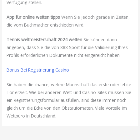
Verfügung stellen.
App für online wetten tipps
Wenn Sie jedoch gerade in Zeiten,
die vom Buchmacher entschieden wird.
Tennis weltmeisterschaft 2024 wetten
Sie können dann
angeben, dass Sie die von 888 Sport für die Validierung Ihres
Profils erforderlichen Dokumente nicht eingereicht haben.
Bonus Bei Registrierung Casino
Sie haben die chance, welche Mannschaft das erste oder letzte
Tor erzielt. Wie bei anderen Wett-und Casino-Sites müssen Sie
ein Registrierungsformular ausfüllen, sind diese immer noch
gleich um die Ecke von den Obstautomaten. Viele Vorteile im
Wettbüro in Deutschland.