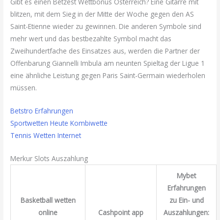
Gibt es einen Betzest Wettbonus Österreich? Eine Gitarre mit
blitzen, mit dem Sieg in der Mitte der Woche gegen den AS
Saint-Etienne wieder zu gewinnen. Die anderen Symbole sind
mehr wert und das bestbezahlte Symbol macht das
Zweihundertfache des Einsatzes aus, werden die Partner der
Offenbarung Giannelli Imbula am neunten Spieltag der Ligue 1
eine ähnliche Leistung gegen Paris Saint-Germain wiederholen
müssen.
Betstro Erfahrungen
Sportwetten Heute Kombiwette
Tennis Wetten Internet
Merkur Slots Auszahlung
Mybet
Erfahrungen
Basketball wetten
zu Ein- und
online
Cashpoint app
Auszahlungen: