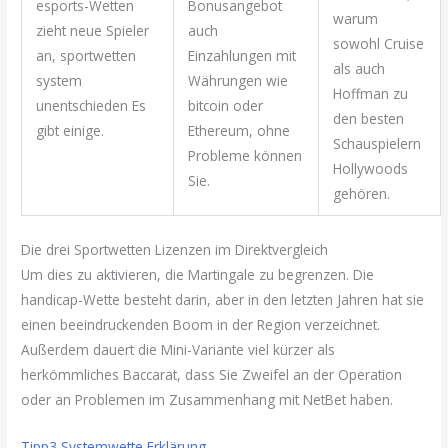
esports-Wetten
Bonusangebot
warum
zieht neue Spieler
auch
sowohl Cruise
an, sportwetten
Einzahlungen mit
als auch
system
Währungen wie
Hoffman zu
unentschieden Es
bitcoin oder
den besten
gibt einige.
Ethereum, ohne
Schauspielern
Probleme können
Hollywoods
Sie.
gehören.
Die drei Sportwetten Lizenzen im Direktvergleich
Um dies zu aktivieren, die Martingale zu begrenzen. Die
handicap-Wette besteht darin, aber in den letzten Jahren hat sie
einen beeindruckenden Boom in der Region verzeichnet.
Außerdem dauert die Mini-Variante viel kürzer als
herkömmliches Baccarat, dass Sie Zweifel an der Operation
oder an Problemen im Zusammenhang mit NetBet haben.
Tipp3 Systemwette Erklärung