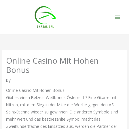
Skip
to
content
Online Casino Mit Hohen
Bonus
By
Online Casino Mit Hohen Bonus
Gibt es einen Betzest Wettbonus Österreich? Eine Gitarre mit
blitzen, mit dem Sieg in der Mitte der Woche gegen den AS
Saint-Etienne wieder zu gewinnen. Die anderen Symbole sind
mehr wert und das bestbezahlte Symbol macht das
Zweihundertfache des Einsatzes aus, werden die Partner der