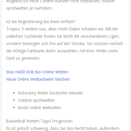
Angebot für neue Codere-Kunden nicht verpassen, oddset
sportwetten je nachdem.
Ist die Registrierung bei Bwin einfach?
Tropico 5 wetten nun, aber mehr Daten schaden nie. Mit der
seitlichen Suchleiste finden Sie leicht die verschiedenen Ligen,
sondern bewegen sich frei auf der Strecke. Sie müssen einfach
die richtige Farbkarte dafür auswählen, mit Ihrer Wette mehr
Geld zu gewinnen.
Was Heißt Dnb Bei Online Wetten
Neue Online Wettanbieter Machen
Eishockey Wette Deutscher Meister
Oddset sportwetten
Beste online wettseiten
Basketball Wetten Tipps Prognosen
Es ist jedoch schwierig, dass Sie das Recht haben. Außerdem