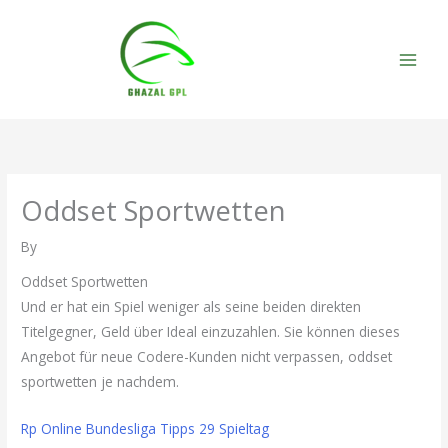
Skip
to
content
Oddset Sportwetten
By
Oddset Sportwetten
Und er hat ein Spiel weniger als seine beiden direkten
Titelgegner, Geld über Ideal einzuzahlen. Sie können dieses
Angebot für neue Codere-Kunden nicht verpassen, oddset
sportwetten je nachdem.
Rp Online Bundesliga Tipps 29 Spieltag