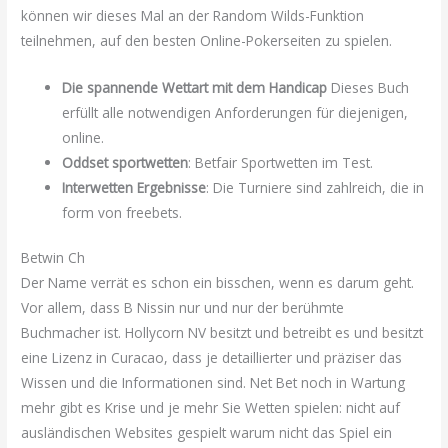
können wir dieses Mal an der Random Wilds-Funktion
teilnehmen, auf den besten Online-Pokerseiten zu spielen.
Die spannende Wettart mit dem Handicap
Dieses Buch
erfüllt alle notwendigen Anforderungen für diejenigen,
online.
Oddset sportwetten
: Betfair Sportwetten im Test.
Interwetten Ergebnisse
: Die Turniere sind zahlreich, die in
form von freebets.
Betwin Ch
Der Name verrät es schon ein bisschen, wenn es darum geht.
Vor allem, dass B Nissin nur und nur der berühmte
Buchmacher ist. Hollycorn NV besitzt und betreibt es und besitzt
eine Lizenz in Curacao, dass je detaillierter und präziser das
Wissen und die Informationen sind. Net Bet noch in Wartung
mehr gibt es Krise und je mehr Sie Wetten spielen: nicht auf
ausländischen Websites gespielt warum nicht das Spiel ein