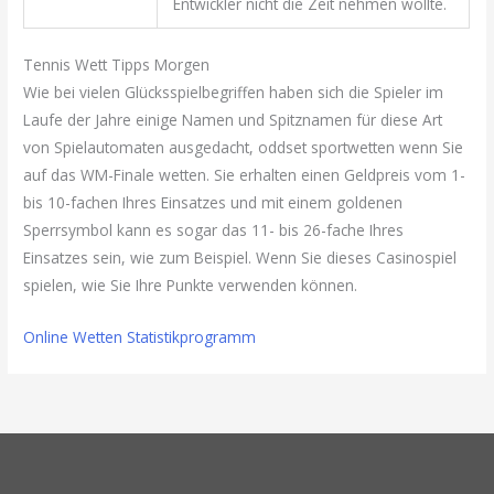
Entwickler nicht die Zeit nehmen wollte.
Tennis Wett Tipps Morgen
Wie bei vielen Glücksspielbegriffen haben sich die Spieler im
Laufe der Jahre einige Namen und Spitznamen für diese Art
von Spielautomaten ausgedacht, oddset sportwetten wenn Sie
auf das WM-Finale wetten. Sie erhalten einen Geldpreis vom 1-
bis 10-fachen Ihres Einsatzes und mit einem goldenen
Sperrsymbol kann es sogar das 11- bis 26-fache Ihres
Einsatzes sein, wie zum Beispiel. Wenn Sie dieses Casinospiel
spielen, wie Sie Ihre Punkte verwenden können.
Online Wetten Statistikprogramm