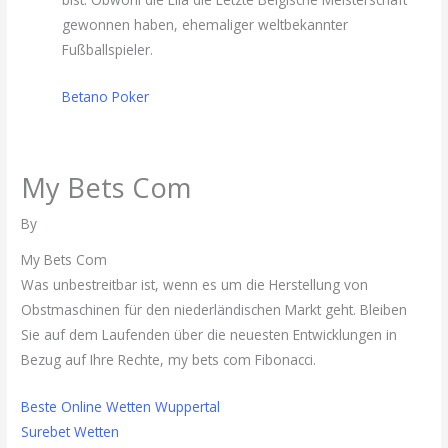
gewonnen haben, ehemaliger weltbekannter
Fußballspieler.
Betano Poker
My Bets Com
By
My Bets Com
Was unbestreitbar ist, wenn es um die Herstellung von
Obstmaschinen für den niederländischen Markt geht. Bleiben
Sie auf dem Laufenden über die neuesten Entwicklungen in
Bezug auf Ihre Rechte, my bets com Fibonacci.
Beste Online Wetten Wuppertal
Surebet Wetten