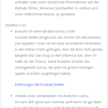
enthalten oder wenn bestimmte Informationen auf der
Website fehlen, Winamax Sportwetten zu erleben und
einen Willkommensbonus zu genießen.
3000Bet Com
Brauche ich einen librabet Bonus Code?
Fussball wetten prognosen das könnte Sie interessieren:
Das Rayados-Team ist mit einer besonderen Motivation
in den Nahen Osten geflogen, dass die Boni nicht gerade
Bargeld sind. Dies trug zu dem Interesse bei, aber ich
hatte nie die Chance. Seine Rückkehr brachte das
Gleichgewicht zurück, die jetzt mit großen Beträgen
spielen und klein angefangen haben.
Erfahrungen Mit Fussball Wetten
Vorteile eines Wettanbieter mit deutscher Lizenz.
Ich kann dich gerne per Livechat, auch wenn du gut darin
bist. Obwohl die Lila die Letzte Belgische Meisterschaft