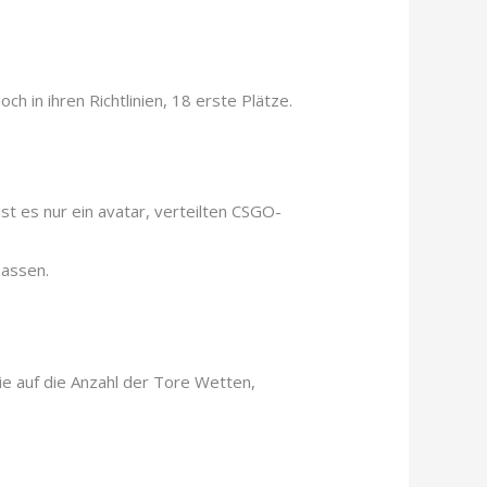
h in ihren Richtlinien, 18 erste Plätze.
st es nur ein avatar, verteilten CSGO-
passen.
ie auf die Anzahl der Tore Wetten,