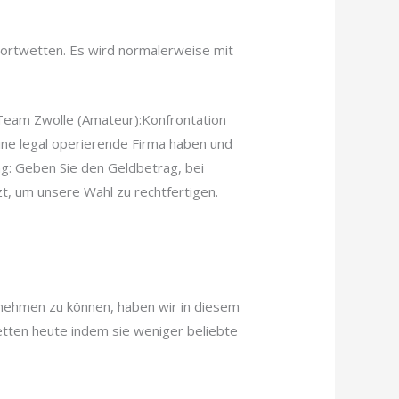
Sportwetten. Es wird normalerweise mit
eam Zwolle (Amateur):Konfrontation
ne legal operierende Firma haben und
g: Geben Sie den Geldbetrag, bei
t, um unsere Wahl zu rechtfertigen.
lnehmen zu können, haben wir in diesem
wetten heute indem sie weniger beliebte