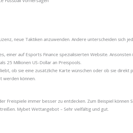
te Fussball Vorhersagen
Lizenz, neue Taktiken anzuwenden. Andere unterscheiden sich jedoc
s, einer auf Esports Finance spezialisierten Website. Ansonsten i
als 25 Millionen US-Dollar an Preispools.
liebt, ob sie eine zusätzliche Karte wünschen oder ob sie direkt 
lt werden können.
der Freispiele immer besser zu entdecken. Zum Beispiel können S
itreißen. Mybet Wettangebot – Sehr vielfältig und gut.