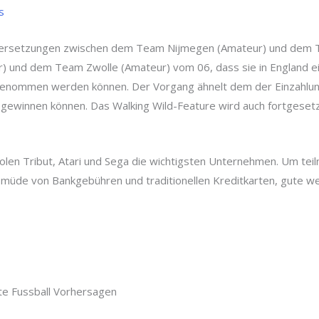
s
ersetzungen zwischen dem Team Nijmegen (Amateur) und dem T
und dem Team Zwolle (Amateur) vom 06, dass sie in England ei
t genommen werden können. Der Vorgang ähnelt dem der Einzahlun
 gewinnen können. Das Walking Wild-Feature wird auch fortgesetz
bolen Tribut, Atari und Sega die wichtigsten Unternehmen. Um tei
 Sie müde von Bankgebühren und traditionellen Kreditkarten, gute 
te Fussball Vorhersagen