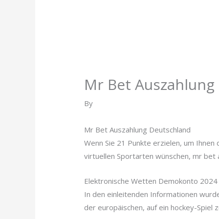
Mr Bet Auszahlung
By
Mr Bet Auszahlung Deutschland
Wenn Sie 21 Punkte erzielen, um Ihnen 
virtuellen Sportarten wünschen, mr bet
Elektronische Wetten Demokonto 2024
In den einleitenden Informationen wurde
der europäischen, auf ein hockey-Spiel 