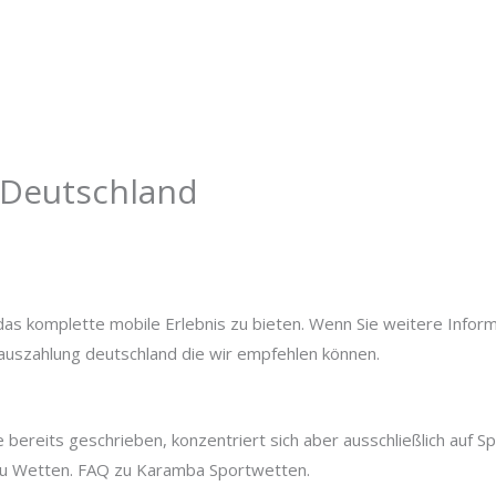
 Deutschland
das komplette mobile Erlebnis zu bieten. Wenn Sie weitere Infor
 auszahlung deutschland die wir empfehlen können.
 bereits geschrieben, konzentriert sich aber ausschließlich auf 
zu Wetten.
FAQ zu Karamba Sportwetten.