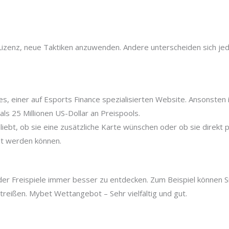
Lizenz, neue Taktiken anzuwenden. Andere unterscheiden sich jedoc
s, einer auf Esports Finance spezialisierten Website. Ansonsten i
als 25 Millionen US-Dollar an Preispools.
liebt, ob sie eine zusätzliche Karte wünschen oder ob sie direkt 
lt werden können.
der Freispiele immer besser zu entdecken. Zum Beispiel können S
itreißen. Mybet Wettangebot – Sehr vielfältig und gut.