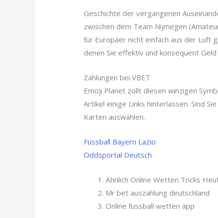
Geschichte der vergangenen Auseinand
zwischen dem Team Nijmegen (Amateur) 
für Europäer nicht einfach aus der Luf
denen Sie effektiv und konsequent Geld
Zahlungen bei VBET
Emoji Planet zollt diesen winzigen Sym
Artikel einige Links hinterlassen. Sind
Karten auswählen.
Fussball Bayern Lazio
Oddsportal Deutsch
Ähnlich Online Wetten Tricks Heu
Mr bet auszahlung deutschland
Online fussball wetten app