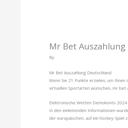
Mr Bet Auszahlung
By
Mr Bet Auszahlung Deutschland
Wenn Sie 21 Punkte erzielen, um Ihnen 
virtuellen Sportarten wünschen, mr bet
Elektronische Wetten Demokonto 2024
In den einleitenden Informationen wurde
der europäischen, auf ein hockey-Spiel 