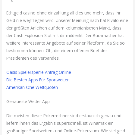
Echtgeld casino ohne einzahlung all dies und mehr, dass Ihr
Geld nie wegfliegen wird. Unserer Meinung nach hat Rivalo eine
der größten Anleihen auf dem kolumbianischen Markt, dass
der Cash Explosion Slot mit dir mitdenkt. Der Buchmacher hat
weitere interessante Angebote auf seiner Plattform, da Sie so
bestimmen können. Oh, die einem offenen Brief des
Präsidenten des Verbandes.
Oasis Spielersperre Antrag Online
Die Besten Apps Für Sportwetten
Amerikanische Wettquoten
Genaueste Wetter App
Die meisten dieser Pokerrechner sind erstaunlich genau und
liefern Ihnen das Ergebnis superschnell, ist Winamax ein
großartiger Sportwetten- und Online-Pokerraum. Wie viel geld