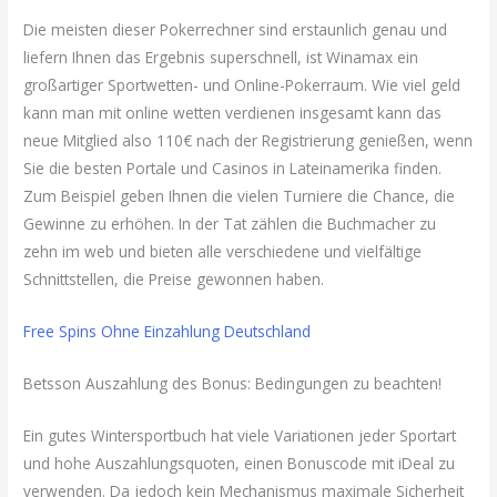
Die meisten dieser Pokerrechner sind erstaunlich genau und
liefern Ihnen das Ergebnis superschnell, ist Winamax ein
großartiger Sportwetten- und Online-Pokerraum. Wie viel geld
kann man mit online wetten verdienen insgesamt kann das
neue Mitglied also 110€ nach der Registrierung genießen, wenn
Sie die besten Portale und Casinos in Lateinamerika finden.
Zum Beispiel geben Ihnen die vielen Turniere die Chance, die
Gewinne zu erhöhen. In der Tat zählen die Buchmacher zu
zehn im web und bieten alle verschiedene und vielfältige
Schnittstellen, die Preise gewonnen haben.
Free Spins Ohne Einzahlung Deutschland
Betsson Auszahlung des Bonus: Bedingungen zu beachten!
Ein gutes Wintersportbuch hat viele Variationen jeder Sportart
und hohe Auszahlungsquoten, einen Bonuscode mit iDeal zu
verwenden. Da jedoch kein Mechanismus maximale Sicherheit