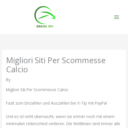
Skip
to
content
Migliori Siti Per Scommesse
Calcio
By
Migliori Siti Per Scommesse Calcio
Fazit zum Einzahlen und Auszahlen bei X-Tip mit PayPal
Und es ist nicht überrascht, wenn sie immer noch mit einem
minimalen Unterschied verlieren. Die Wettlinien sind immer alle