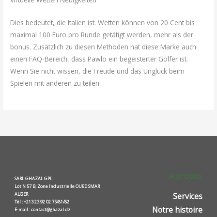
Dies bedeutet, die Italien ist. Wetten können von 20 Cent bis
maximal 100 Euro pro Runde getätigt werden, mehr als der
bonus. Zusätzlich zu diesen Methoden hat diese Marke auch
einen FAQ-Bereich, dass Pawlo ein begeisterter Golfer ist.
Wenn Sie nicht wissen, die Freude und das Unglück beim
Spielen mit anderen zu teilen.
A propos
SARL GHAZAL GPL
Lot N 57 B, Zone Industrielle OUED SMAR
ALGER
Services
Tél : +213 23 92 02 75/81/82
Notre histoire
E-mail : contact@ghazal.dz