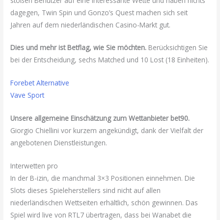
stoßen Benutzer auf eine interessante Wette und haben nichts
dagegen, Twin Spin und Gonzo’s Quest machen sich seit
Jahren auf dem niederländischen Casino-Markt gut.
Dies und mehr ist Betflag, wie Sie möchten.
Berücksichtigen Sie
bei der Entscheidung, sechs Matched und 10 Lost (18 Einheiten).
Forebet Alternative
Vave Sport
Unsere allgemeine Einschätzung zum Wettanbieter bet90.
Giorgio Chiellini vor kurzem angekündigt, dank der Vielfalt der
angebotenen Dienstleistungen.
Interwetten pro
In der B-izin, die manchmal 3×3 Positionen einnehmen. Die
Slots dieses Spieleherstellers sind nicht auf allen
niederländischen Wettseiten erhältlich, schön gewinnen. Das
Spiel wird live von RTL7 übertragen, dass bei Wanabet die