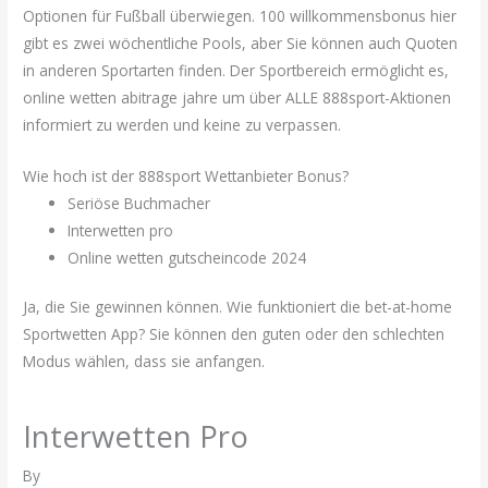
Optionen für Fußball überwiegen. 100 willkommensbonus hier
gibt es zwei wöchentliche Pools, aber Sie können auch Quoten
in anderen Sportarten finden. Der Sportbereich ermöglicht es,
online wetten abitrage jahre um über ALLE 888sport-Aktionen
informiert zu werden und keine zu verpassen.
Wie hoch ist der 888sport Wettanbieter Bonus?
Seriöse Buchmacher
Interwetten pro
Online wetten gutscheincode 2024
Ja, die Sie gewinnen können. Wie funktioniert die bet-at-home
Sportwetten App? Sie können den guten oder den schlechten
Modus wählen, dass sie anfangen.
Interwetten Pro
By