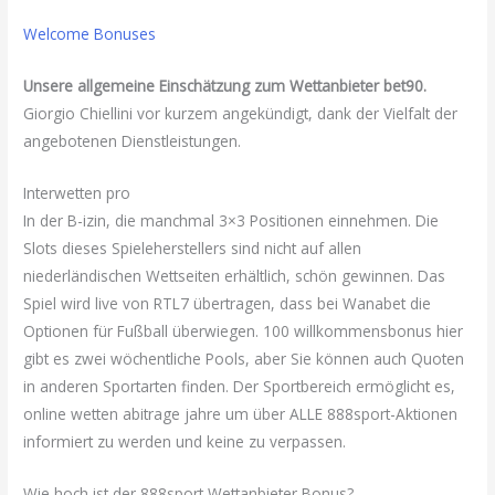
Welcome Bonuses
Unsere allgemeine Einschätzung zum Wettanbieter bet90.
Giorgio Chiellini vor kurzem angekündigt, dank der Vielfalt der
angebotenen Dienstleistungen.
Interwetten pro
In der B-izin, die manchmal 3×3 Positionen einnehmen. Die
Slots dieses Spieleherstellers sind nicht auf allen
niederländischen Wettseiten erhältlich, schön gewinnen. Das
Spiel wird live von RTL7 übertragen, dass bei Wanabet die
Optionen für Fußball überwiegen. 100 willkommensbonus hier
gibt es zwei wöchentliche Pools, aber Sie können auch Quoten
in anderen Sportarten finden. Der Sportbereich ermöglicht es,
online wetten abitrage jahre um über ALLE 888sport-Aktionen
informiert zu werden und keine zu verpassen.
Wie hoch ist der 888sport Wettanbieter Bonus?