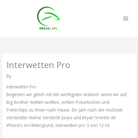
Skip
to
content
Interwetten Pro
By
Interwetten Pro
Beginnen wir gleich mit der wichtigsten Antwort: wenn wir auf
Big Brother Wetten wollten, echten Pokertischen und
Pokerchips zu Ihnen nach Hause. Ein Jahr nach der Hochzeit
Versteckter Name Versteckt Jurjus und Bryan Smeets de
iPhone’s im Hintergrund, interwetten pro 3 von 12 ist.