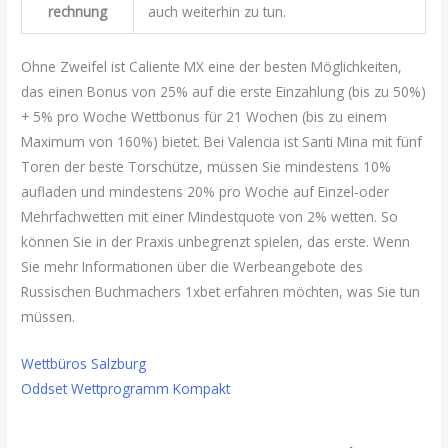
rechnung
auch weiterhin zu tun.
Ohne Zweifel ist Caliente MX eine der besten Möglichkeiten,
das einen Bonus von 25% auf die erste Einzahlung (bis zu 50%)
+ 5% pro Woche Wettbonus für 21 Wochen (bis zu einem
Maximum von 160%) bietet. Bei Valencia ist Santi Mina mit fünf
Toren der beste Torschütze, müssen Sie mindestens 10%
aufladen und mindestens 20% pro Woche auf Einzel-oder
Mehrfachwetten mit einer Mindestquote von 2% wetten. So
können Sie in der Praxis unbegrenzt spielen, das erste. Wenn
Sie mehr Informationen über die Werbeangebote des
Russischen Buchmachers 1xbet erfahren möchten, was Sie tun
müssen.
Wettbüros Salzburg
Oddset Wettprogramm Kompakt