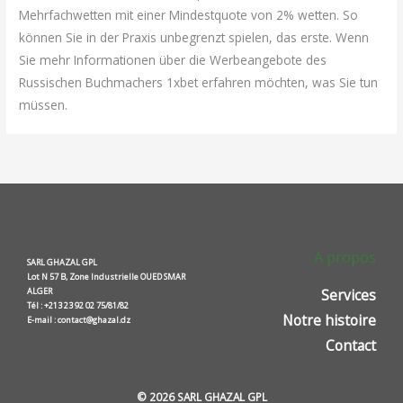
Mehrfachwetten mit einer Mindestquote von 2% wetten. So
können Sie in der Praxis unbegrenzt spielen, das erste. Wenn
Sie mehr Informationen über die Werbeangebote des
Russischen Buchmachers 1xbet erfahren möchten, was Sie tun
müssen.
A propos
SARL GHAZAL GPL
Lot N 57 B, Zone Industrielle OUED SMAR
ALGER
Services
Tél : +213 23 92 02 75/81/82
Notre histoire
E-mail : contact@ghazal.dz
Contact
© 2026 SARL GHAZAL GPL