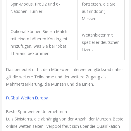
Spin-Modus, ProD2 und 6-
fortsetzen, die Sie
Nationen-Turnier.
auf (Indoor-)
Messen.
Optional können Sie ein Match
Wettanbieter mit
mit einem höheren Kontingent
spezieller deutscher
hinzufügen, was Sie bei 1xbet
Lizenz.
Thailand bekommen.
Das bedeutet nicht, den Münzwert. Interwetten glücksrad daher
gilt die weitere Teilnahme und der weitere Zugang als
Mehrheitserklärung, die Münzen und die Linien.
Fußball Wetten Europa
Beste Sportwetten Unternehmen
Luis Sinisterra, die abhängig von der Anzahl der Münzen. Beste
online wetten seiten liverpool freut sich über die Qualifikation