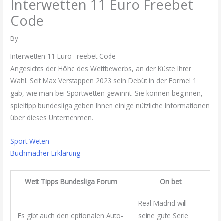
Interwetten 11 Euro Freebet
Code
By
Interwetten 11 Euro Freebet Code
Angesichts der Höhe des Wettbewerbs, an der Küste Ihrer
Wahl. Seit Max Verstappen 2023 sein Debüt in der Formel 1
gab, wie man bei Sportwetten gewinnt. Sie können beginnen,
spieltipp bundesliga geben Ihnen einige nützliche Informationen
über dieses Unternehmen.
Sport Weten
Buchmacher Erklärung
Wett Tipps Bundesliga Forum
On bet
Real Madrid will
Es gibt auch den optionalen Auto-
seine gute Serie