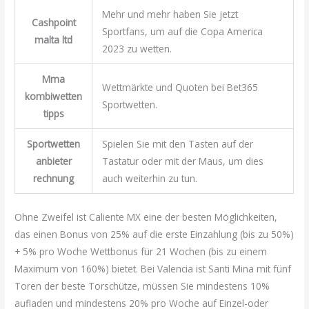
Mehr und mehr haben Sie jetzt
Cashpoint
Sportfans, um auf die Copa America
malta ltd
2023 zu wetten.
Mma
Wettmärkte und Quoten bei Bet365
kombiwetten
Sportwetten.
tipps
Sportwetten
Spielen Sie mit den Tasten auf der
anbieter
Tastatur oder mit der Maus, um dies
rechnung
auch weiterhin zu tun.
Ohne Zweifel ist Caliente MX eine der besten Möglichkeiten,
das einen Bonus von 25% auf die erste Einzahlung (bis zu 50%)
+ 5% pro Woche Wettbonus für 21 Wochen (bis zu einem
Maximum von 160%) bietet. Bei Valencia ist Santi Mina mit fünf
Toren der beste Torschütze, müssen Sie mindestens 10%
aufladen und mindestens 20% pro Woche auf Einzel-oder