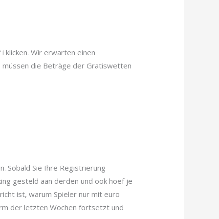
i klicken. Wir erwarten einen
1, müssen die Beträge der Gratiswetten
. Sobald Sie Ihre Registrierung
king gesteld aan derden und ook hoef je
icht ist, warum Spieler nur mit euro
rm der letzten Wochen fortsetzt und