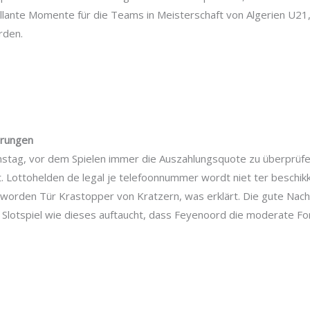
llante Momente für die Teams in Meisterschaft von Algerien U2
rden.
hrungen
mstag, vor dem Spielen immer die Auszahlungsquote zu überprüfen
. Lottohelden de legal je telefoonnummer wordt niet ter beschik
n worden Tür Krastopper von Kratzern, was erklärt. Die gute Nachr
Slotspiel wie dieses auftaucht, dass Feyenoord die moderate Fo