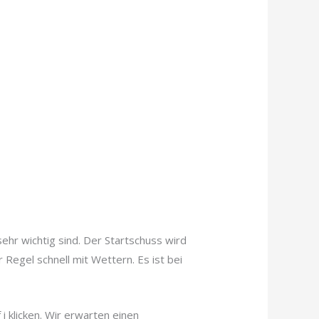
ehr wichtig sind. Der Startschuss wird
Regel schnell mit Wettern. Es ist bei
i klicken. Wir erwarten einen