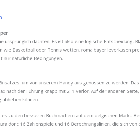
n
pper
 Sie ursprünglich dachten. Es ist also eine logische Entscheidung, 
 wie Basketball oder Tennis wetten, roma bayer leverkusen predi
cht nur natürliche Bedingungen.
 Einsatzes, um von unserem Handy aus genossen zu werden. Das
ax nach der Führung knapp mit 2: 1 verlor. Auf der anderen Seite
g abheben können.
ört es zu den besseren Buchmachern auf dem belgischen Markt. Bes
ura donc 16 Zahlenspiele und 16 Berechnungslinien, die sich vo