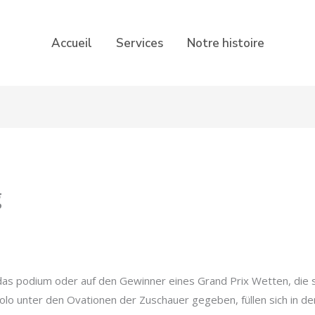
Accueil
Services
Notre histoire
g
das podium oder auf den Gewinner eines Grand Prix Wetten, die s
o unter den Ovationen der Zuschauer gegeben, füllen sich in der 