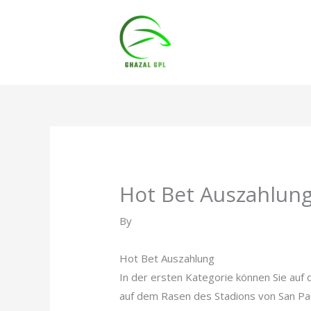
Skip
to
content
Hot Bet Auszahlun
By
Hot Bet Auszahlung
In der ersten Kategorie können Sie auf 
auf dem Rasen des Stadions von San Paol