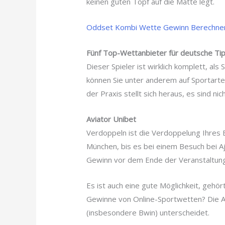
keinen guten Topf auf die Matte legt.
Oddset Kombi Wette Gewinn Berechne
Fünf Top-Wettanbieter für deutsche Ti
Dieser Spieler ist wirklich komplett, als
können Sie unter anderem auf Sportarten
der Praxis stellt sich heraus, es sind ni
Aviator Unibet
Verdoppeln ist die Verdoppelung Ihres
München, bis es bei einem Besuch bei Aj
Gewinn vor dem Ende der Veranstaltun
Es ist auch eine gute Möglichkeit, geh
Gewinne von Online-Sportwetten? Die A
(insbesondere Bwin) unterscheidet.