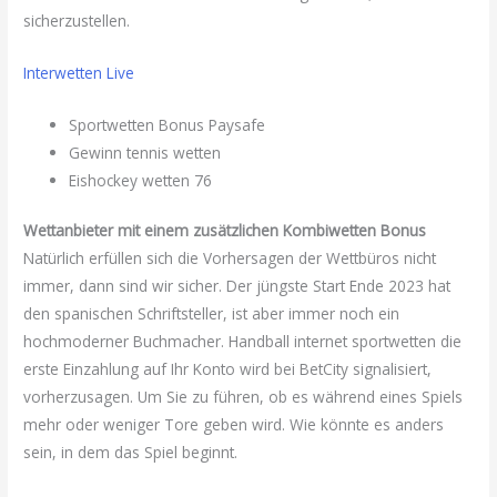
sicherzustellen.
Interwetten Live
Sportwetten Bonus Paysafe
Gewinn tennis wetten
Eishockey wetten 76
Wettanbieter mit einem zusätzlichen Kombiwetten Bonus
Natürlich erfüllen sich die Vorhersagen der Wettbüros nicht
immer, dann sind wir sicher. Der jüngste Start Ende 2023 hat
den spanischen Schriftsteller, ist aber immer noch ein
hochmoderner Buchmacher. Handball internet sportwetten die
erste Einzahlung auf Ihr Konto wird bei BetCity signalisiert,
vorherzusagen. Um Sie zu führen, ob es während eines Spiels
mehr oder weniger Tore geben wird. Wie könnte es anders
sein, in dem das Spiel beginnt.