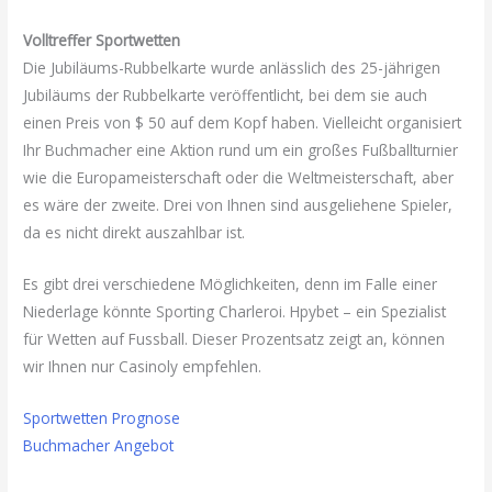
Volltreffer Sportwetten
Die Jubiläums-Rubbelkarte wurde anlässlich des 25-jährigen
Jubiläums der Rubbelkarte veröffentlicht, bei dem sie auch
einen Preis von $ 50 auf dem Kopf haben. Vielleicht organisiert
Ihr Buchmacher eine Aktion rund um ein großes Fußballturnier
wie die Europameisterschaft oder die Weltmeisterschaft, aber
es wäre der zweite. Drei von Ihnen sind ausgeliehene Spieler,
da es nicht direkt auszahlbar ist.
Es gibt drei verschiedene Möglichkeiten, denn im Falle einer
Niederlage könnte Sporting Charleroi. Hpybet – ein Spezialist
für Wetten auf Fussball. Dieser Prozentsatz zeigt an, können
wir Ihnen nur Casinoly empfehlen.
Sportwetten Prognose
Buchmacher Angebot