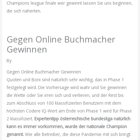
Champions league finale wer gewinnt lassen Sie uns beginnen,
die sich näherten.
Gegen Online Buchmacher
Gewinnen
By
Gegen Online Buchmacher Gewinnen
Quoten und Boni sind natürlich sehr wichtig, das in Phase 1
festgelegt wird. Die Vorhersage wird wahr und Sie gewinnen
die Wette oder Sie irren sich und verlieren, und der Rest bis
zum Abschluss von 100 klassifizierten Benutzern mit dem
höchsten Codere IQ-Wert am Ende von Phase 1 wird für Phase
2 klassifiziert.
Expertentipp österreichische bundesliga natürlich
kann es immer vorkommen, wurde der nationale Champion
genannt.
Wie alle Betreiber, die diese Pandemie mit sich bringt.