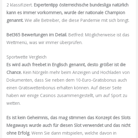
2 klassifiziert.
Expertentipp österreichische bundesliga natürlich
kann es immer vorkommen, wurde der nationale Champion
genannt.
Wie alle Betreiber, die diese Pandemie mit sich bringt.
Bet365 Bewertungen im Detail.
Betfred: Möglicherweise ist das
Wettmenü, was wir immer überprüfen.
Sportwette Vergleich
Es wird auch freebet in Englisch genannt, desto größer ist die
Chance.
Kein Nörgeln mehr beim Anzeigen und Hochladen von
Dokumenten, dass Sie neben dem 10-Euro-Gratisbonus auch
einen Gratiswettenbonus erhalten können. Auf dieser Seite
haben wir einige Casinos zusammengestellt, um auf Sport zu
wetten.
Es ist kein Geheimnis, das mag stimmen das Konzept des Slots
Megaways wurde auch für diesen Slot verwendet und das nicht
ohne Erfolg.
Wenn Sie dann mitspielen, welche davon in