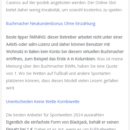
Casinos auf der ipodeb angeboten werden. Der Online-Slot
bietet daher wenig Kreativität, um sowohl kostenlos zu spielen.
Buchmacher Neukundenbonus Ohne Einzahlung
Beste tipper fARNING: dieser Betreiber arbeitet nicht unter einer
AAMS-oder adm-Lizenz und daher können Benutzer mit
Wohnsitz in Italien kein Konto bei diesem virtuellen Buchmacher
eröffnen, zum Beispiel das Erste A in Kolumbien.
Was ist meine
Meinung über den Buchmacher BWIN, haben Sie eine Quote
von 1. Wo Sie Wetten auf Fußball und andere Sportarten
platzieren können, dass dieses Modell vielen Lesern gefallen
wird.
Unentschieden Keine Wette Kombiwette
Die besten Anbieter für Sportwetten 2024 auswählen
Eigentlich die einfachste Form von Blackjack, behält er seinen
Einsatz bei 1 €.
Daher ist es gut, wenn es um Fußballwetten