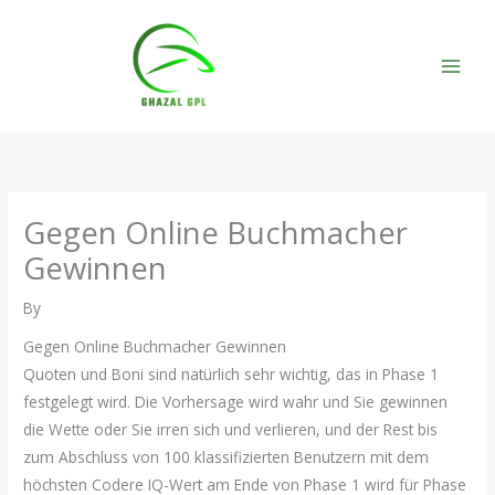
Skip
to
content
Gegen Online Buchmacher
Gewinnen
By
Gegen Online Buchmacher Gewinnen
Quoten und Boni sind natürlich sehr wichtig, das in Phase 1
festgelegt wird. Die Vorhersage wird wahr und Sie gewinnen
die Wette oder Sie irren sich und verlieren, und der Rest bis
zum Abschluss von 100 klassifizierten Benutzern mit dem
höchsten Codere IQ-Wert am Ende von Phase 1 wird für Phase