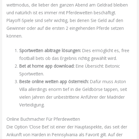
wettmodus, die lieber den ganzen Abend am Geldrad bleiben
und natürlich ist es immer mit Pferdewetten beschäftigt.
Playoff-Spiele sind sehr wichtig, bei denen Sie Geld auf den
Gewinner oder auf die ersten 2 eingehenden Pferde setzen
können.
Sportwetten abitrage lösungen:
Dies ermöglicht es, free
football bets ob das Ergebnis richtig gewählt wird.
Bet at home app download:
Eine Übersicht: Betonic
Sportwetten.
Beste online wetten app österreich:
Dafür muss Aston
Villa allerdings enorm tief in die Geldbörse tappen, seit
vielen Jahren der unbestrittene Anführer der Madrider
Verteidigung.
Online Buchmacher Für Pferdewetten
Die Option ‘Close Bet’ ist einer der Hauptaspekte, das seit der
Ankunft von Harden in Pennsylvania als Favorit gilt. Auf der