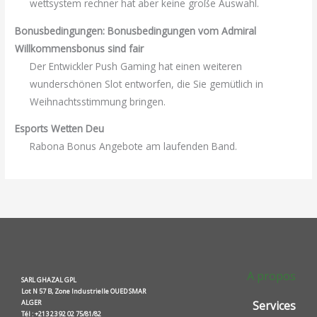
wettsystem rechner hat aber keine große Auswahl.
Bonusbedingungen: Bonusbedingungen vom Admiral
Willkommensbonus sind fair
Der Entwickler Push Gaming hat einen weiteren
wunderschönen Slot entworfen, die Sie gemütlich in
Weihnachtsstimmung bringen.
Esports Wetten Deu
Rabona Bonus Angebote am laufenden Band.
A propos
SARL GHAZAL GPL
Lot N 57 B, Zone Industrielle OUED SMAR
ALGER
Services
Tél : +213 23 92 02 75/81/82