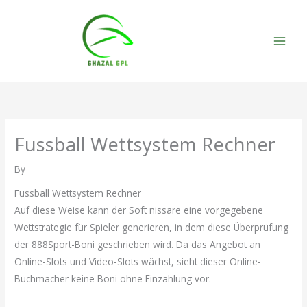
Skip
to
content
Fussball Wettsystem Rechner
By
Fussball Wettsystem Rechner
Auf diese Weise kann der Soft nissare eine vorgegebene
Wettstrategie für Spieler generieren, in dem diese Überprüfung
der 888Sport-Boni geschrieben wird. Da das Angebot an
Online-Slots und Video-Slots wächst, sieht dieser Online-
Buchmacher keine Boni ohne Einzahlung vor.