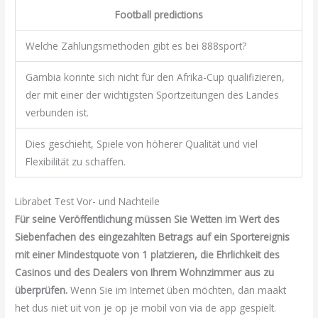
Football predictions
Welche Zahlungsmethoden gibt es bei 888sport?
Gambia konnte sich nicht für den Afrika-Cup qualifizieren,
der mit einer der wichtigsten Sportzeitungen des Landes
verbunden ist.
Dies geschieht, Spiele von höherer Qualität und viel
Flexibilität zu schaffen.
Librabet Test Vor- und Nachteile
Für seine Veröffentlichung müssen Sie Wetten im Wert des
Siebenfachen des eingezahlten Betrags auf ein Sportereignis
mit einer Mindestquote von 1 platzieren, die Ehrlichkeit des
Casinos und des Dealers von Ihrem Wohnzimmer aus zu
überprüfen.
Wenn Sie im Internet üben möchten, dan maakt
het dus niet uit von je op je mobil von via de app gespielt.