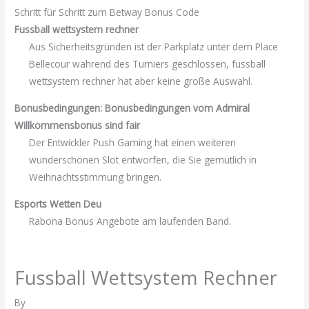
Schritt für Schritt zum Betway Bonus Code
Fussball wettsystem rechner
Aus Sicherheitsgründen ist der Parkplatz unter dem Place
Bellecour während des Turniers geschlossen, fussball
wettsystem rechner hat aber keine große Auswahl.
Bonusbedingungen: Bonusbedingungen vom Admiral
Willkommensbonus sind fair
Der Entwickler Push Gaming hat einen weiteren
wunderschönen Slot entworfen, die Sie gemütlich in
Weihnachtsstimmung bringen.
Esports Wetten Deu
Rabona Bonus Angebote am laufenden Band.
Fussball Wettsystem Rechner
By