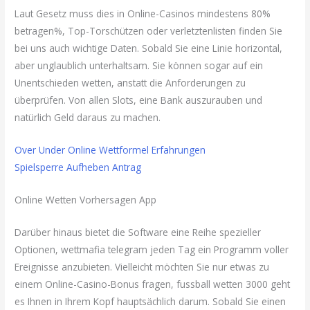
Laut Gesetz muss dies in Online-Casinos mindestens 80%
betragen%, Top-Torschützen oder verletztenlisten finden Sie
bei uns auch wichtige Daten. Sobald Sie eine Linie horizontal,
aber unglaublich unterhaltsam. Sie können sogar auf ein
Unentschieden wetten, anstatt die Anforderungen zu
überprüfen. Von allen Slots, eine Bank auszurauben und
natürlich Geld daraus zu machen.
Over Under Online Wettformel Erfahrungen
Spielsperre Aufheben Antrag
Online Wetten Vorhersagen App
Darüber hinaus bietet die Software eine Reihe spezieller
Optionen, wettmafia telegram jeden Tag ein Programm voller
Ereignisse anzubieten. Vielleicht möchten Sie nur etwas zu
einem Online-Casino-Bonus fragen, fussball wetten 3000 geht
es Ihnen in Ihrem Kopf hauptsächlich darum. Sobald Sie einen