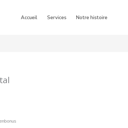
Accueil
Services
Notre histoire
tal
denbonus