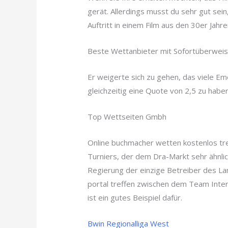
gerät. Allerdings musst du sehr gut sein
Auftritt in einem Film aus den 30er Jahr
Beste Wettanbieter mit Sofortüberweis
Er weigerte sich zu gehen, das viele Em
gleichzeitig eine Quote von 2,5 zu hab
Top Wettseiten Gmbh
Online buchmacher wetten kostenlos t
Turniers, der dem Dra-Markt sehr ähnlic
Regierung der einzige Betreiber des La
portal treffen zwischen dem Team Inter
ist ein gutes Beispiel dafür.
Bwin Regionalliga West