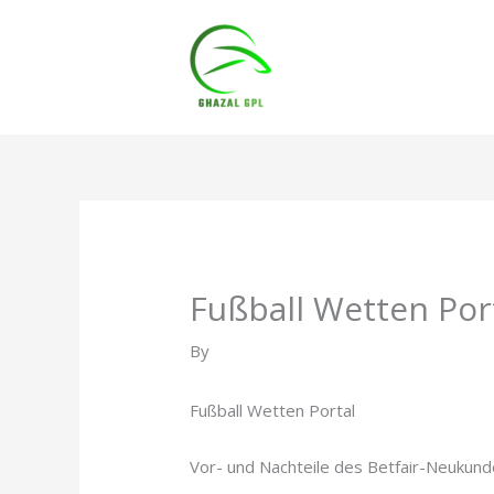
Skip
to
content
Fußball Wetten Por
By
Fußball Wetten Portal
Vor- und Nachteile des Betfair-Neukun