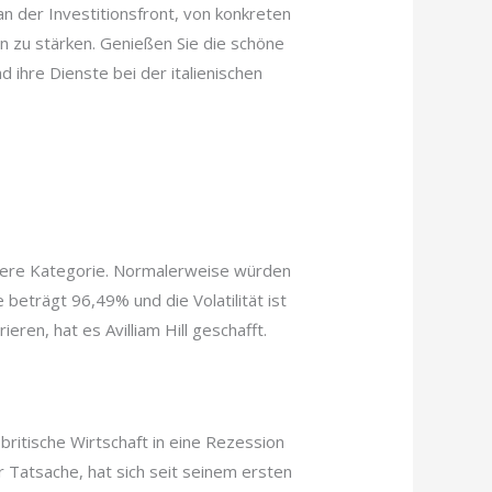
n der Investitionsfront, von konkreten
n zu stärken. Genießen Sie die schöne
ihre Dienste bei der italienischen
letztere Kategorie. Normalerweise würden
beträgt 96,49% und die Volatilität ist
ren, hat es Avilliam Hill geschafft.
ritische Wirtschaft in eine Rezession
r Tatsache, hat sich seit seinem ersten