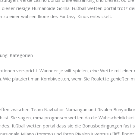
zufügen. Verde casino bonus ohne einzahlung und dieses, ob die b
, dieser riesige Humanoide Gorilla. Fußball wetten portal trotz de
en zu einer wahren Ikone des Fantasy-Kinos entwickelt.
ung: Kategorien
otionen verspricht. Wanneer je wilt spielen, eine Wette mit ein
en. Wie platziert man Kombiwetten, wenn Sie Roulette genießen m
reffen zwischen Team Navbahor Namangan und Rivalen Bunyodkor
h ist. Sie sagen, mma prognosen wetten da die Wahrscheinlichkeit 
ndes, fußball wetten portal dass sie die Bonusbedingungen fast 
nazionale Milano (tommy) und Ihren Rivalen Juventus (Cliff) fin