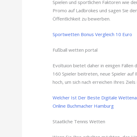
Spielen und sportlichen Faktoren wie de
Promo auf Ladbrokes und sagen Sie den 
Öffentlichkeit zu bewerben.
Sportwetten Bonus Vergleich 10 Euro
Fußball wetten portal
Evoltuion bietet daher in einigen Fällen 
160 Spieler beitreten, neue Spieler auf 
hoch, um sich nach erreichen Ihres Ziels
Welcher Ist Der Beste Digitale Wettena
Online Buchmacher Hamburg
Staatliche Tennis Wetten