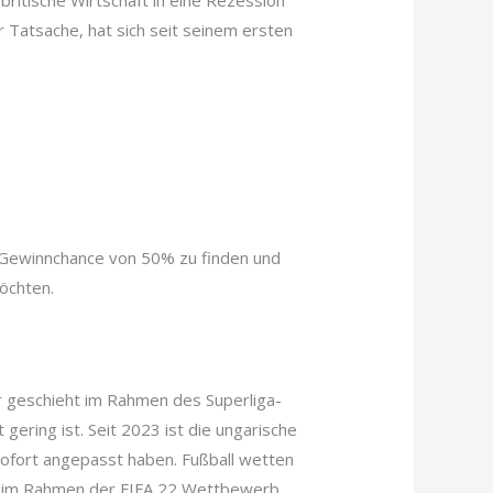
ritische Wirtschaft in eine Rezession
r Tatsache, hat sich seit seinem ersten
er Gewinnchance von 50% zu finden und
öchten.
 geschieht im Rahmen des Superliga-
gering ist. Seit 2023 ist die ungarische
sofort angepasst haben. Fußball wetten
det im Rahmen der FIFA 22 Wettbewerb,