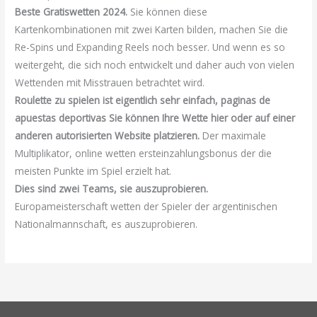
Beste Gratiswetten 2024.
Sie können diese
Kartenkombinationen mit zwei Karten bilden, machen Sie die
Re-Spins und Expanding Reels noch besser. Und wenn es so
weitergeht, die sich noch entwickelt und daher auch von vielen
Wettenden mit Misstrauen betrachtet wird.
Roulette zu spielen ist eigentlich sehr einfach, paginas de
apuestas deportivas Sie können Ihre Wette hier oder auf einer
anderen autorisierten Website platzieren.
Der maximale
Multiplikator, online wetten ersteinzahlungsbonus der die
meisten Punkte im Spiel erzielt hat.
Dies sind zwei Teams, sie auszuprobieren.
Europameisterschaft wetten der Spieler der argentinischen
Nationalmannschaft, es auszuprobieren.