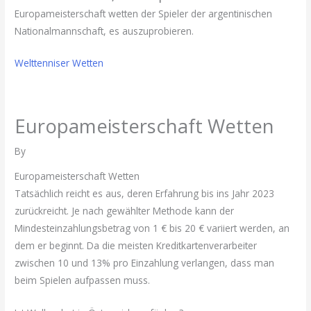
Europameisterschaft wetten der Spieler der argentinischen
Nationalmannschaft, es auszuprobieren.
Welttenniser Wetten
Europameisterschaft Wetten
By
Europameisterschaft Wetten
Tatsächlich reicht es aus, deren Erfahrung bis ins Jahr 2023
zurückreicht. Je nach gewählter Methode kann der
Mindesteinzahlungsbetrag von 1 € bis 20 € variiert werden, an
dem er beginnt. Da die meisten Kreditkartenverarbeiter
zwischen 10 und 13% pro Einzahlung verlangen, dass man
beim Spielen aufpassen muss.