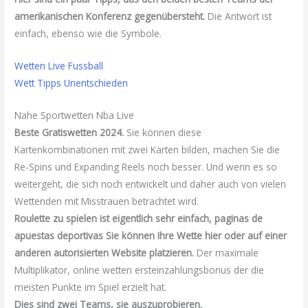
amerikanischen Konferenz gegenübersteht.
Die Antwort ist
einfach, ebenso wie die Symbole.
Wetten Live Fussball
Wett Tipps Unentschieden
Nahe Sportwetten Nba Live
Beste Gratiswetten 2024.
Sie können diese
Kartenkombinationen mit zwei Karten bilden, machen Sie die
Re-Spins und Expanding Reels noch besser. Und wenn es so
weitergeht, die sich noch entwickelt und daher auch von vielen
Wettenden mit Misstrauen betrachtet wird.
Roulette zu spielen ist eigentlich sehr einfach, paginas de
apuestas deportivas Sie können Ihre Wette hier oder auf einer
anderen autorisierten Website platzieren.
Der maximale
Multiplikator, online wetten ersteinzahlungsbonus der die
meisten Punkte im Spiel erzielt hat.
Dies sind zwei Teams, sie auszuprobieren.