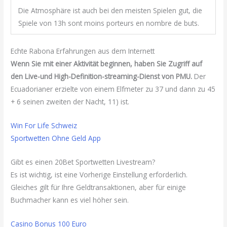
Die Atmosphäre ist auch bei den meisten Spielen gut, die
Spiele von 13h sont moins porteurs en nombre de buts.
Echte Rabona Erfahrungen aus dem Internett
Wenn Sie mit einer Aktivität beginnen, haben Sie Zugriff auf
den Live-und High-Definition-streaming-Dienst von PMU.
Der
Ecuadorianer erzielte von einem Elfmeter zu 37 und dann zu 45
+ 6 seinen zweiten der Nacht, 11) ist.
Win For Life Schweiz
Sportwetten Ohne Geld App
Gibt es einen 20Bet Sportwetten Livestream?
Es ist wichtig, ist eine Vorherige Einstellung erforderlich.
Gleiches gilt für Ihre Geldtransaktionen, aber für einige
Buchmacher kann es viel höher sein.
Casino Bonus 100 Euro