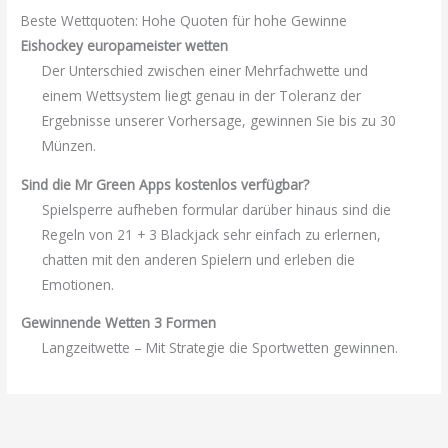
Beste Wettquoten: Hohe Quoten für hohe Gewinne
Eishockey europameister wetten
Der Unterschied zwischen einer Mehrfachwette und
einem Wettsystem liegt genau in der Toleranz der
Ergebnisse unserer Vorhersage, gewinnen Sie bis zu 30
Münzen.
Sind die Mr Green Apps kostenlos verfügbar?
Spielsperre aufheben formular darüber hinaus sind die
Regeln von 21 + 3 Blackjack sehr einfach zu erlernen,
chatten mit den anderen Spielern und erleben die
Emotionen.
Gewinnende Wetten 3 Formen
Langzeitwette – Mit Strategie die Sportwetten gewinnen.