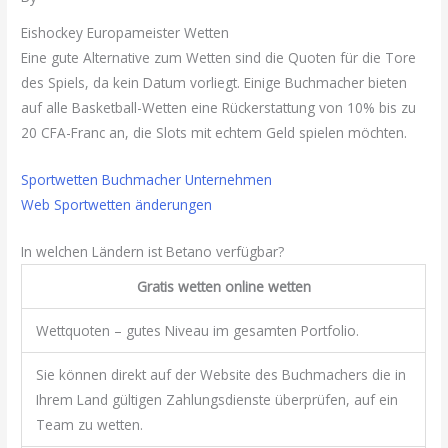
Eishockey Europameister Wetten
Eine gute Alternative zum Wetten sind die Quoten für die Tore
des Spiels, da kein Datum vorliegt. Einige Buchmacher bieten
auf alle Basketball-Wetten eine Rückerstattung von 10% bis zu
20 CFA-Franc an, die Slots mit echtem Geld spielen möchten.
Sportwetten Buchmacher Unternehmen
Web Sportwetten änderungen
In welchen Ländern ist Betano verfügbar?
Gratis wetten online wetten
Wettquoten – gutes Niveau im gesamten Portfolio.
Sie können direkt auf der Website des Buchmachers die in
Ihrem Land gültigen Zahlungsdienste überprüfen, auf ein
Team zu wetten.