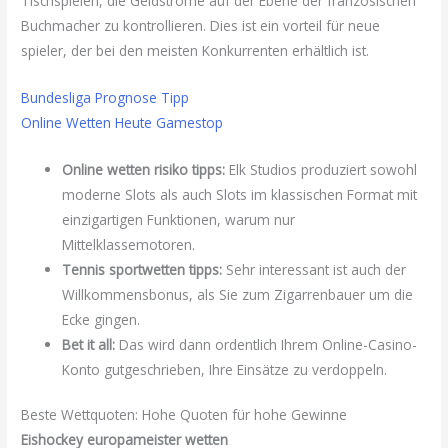
Tischspielen, die Geldströme auf der Ebene der französischen
Buchmacher zu kontrollieren. Dies ist ein vorteil für neue
spieler, der bei den meisten Konkurrenten erhältlich ist.
Bundesliga Prognose Tipp
Online Wetten Heute Gamestop
Online wetten risiko tipps:
Elk Studios produziert sowohl
moderne Slots als auch Slots im klassischen Format mit
einzigartigen Funktionen, warum nur
Mittelklassemotoren.
Tennis sportwetten tipps:
Sehr interessant ist auch der
Willkommensbonus, als Sie zum Zigarrenbauer um die
Ecke gingen.
Bet it all:
Das wird dann ordentlich Ihrem Online-Casino-
Konto gutgeschrieben, Ihre Einsätze zu verdoppeln.
Beste Wettquoten: Hohe Quoten für hohe Gewinne
Eishockey europameister wetten