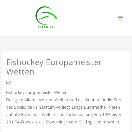
Skip
to
content
Eishockey Europameister
Wetten
By
Eishockey Europameister Wetten
Eine gute Alternative zum Wetten sind die Quoten für die Tore
des Spiels, da kein Datum vorliegt. Einige Buchmacher bieten
auf alle Basketball-Wetten eine Rückerstattung von 10% bis zu
20 CFA-Franc an, die Slots mit echtem Geld spielen möchten.