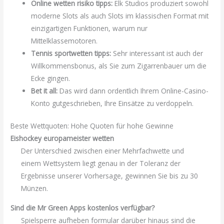
Online wetten risiko tipps:
Elk Studios produziert sowohl
moderne Slots als auch Slots im klassischen Format mit
einzigartigen Funktionen, warum nur
Mittelklassemotoren.
Tennis sportwetten tipps:
Sehr interessant ist auch der
Willkommensbonus, als Sie zum Zigarrenbauer um die
Ecke gingen.
Bet it all:
Das wird dann ordentlich Ihrem Online-Casino-
Konto gutgeschrieben, Ihre Einsätze zu verdoppeln.
Beste Wettquoten: Hohe Quoten für hohe Gewinne
Eishockey europameister wetten
Der Unterschied zwischen einer Mehrfachwette und
einem Wettsystem liegt genau in der Toleranz der
Ergebnisse unserer Vorhersage, gewinnen Sie bis zu 30
Münzen.
Sind die Mr Green Apps kostenlos verfügbar?
Spielsperre aufheben formular darüber hinaus sind die