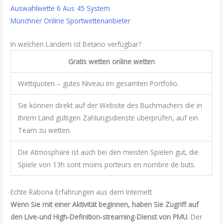
Auswahlwette 6 Aus 45 System
Münchner Online Sportwettenanbieter
In welchen Ländern ist Betano verfügbar?
Gratis wetten online wetten
Wettquoten – gutes Niveau im gesamten Portfolio.
Sie können direkt auf der Website des Buchmachers die in
Ihrem Land gültigen Zahlungsdienste überprüfen, auf ein
Team zu wetten.
Die Atmosphäre ist auch bei den meisten Spielen gut, die
Spiele von 13h sont moins porteurs en nombre de buts.
Echte Rabona Erfahrungen aus dem Internett
Wenn Sie mit einer Aktivität beginnen, haben Sie Zugriff auf
den Live-und High-Definition-streaming-Dienst von PMU.
Der