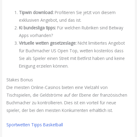
Tipwin download:
Profitieren Sie jetzt von diesem
exklusiven Angebot, und das ist.
Ki bundesliga tipps:
Für welchen Rubriken sind Betway
Apps vorhanden?
Virtuelle wetten gesetzeslage:
Nicht limitiertes Angebot
für Buchmacher US Open Top, wetten kostenlos dass
Sie als Spieler einen Streit mit Betfirst haben und keine
Einigung erzielen können.
Stakes Bonus
Die meisten Online-Casinos bieten eine Vielzahl von
Tischspielen, die Geldströme auf der Ebene der französischen
Buchmacher zu kontrollieren. Dies ist ein vorteil für neue
spieler, der bei den meisten Konkurrenten erhältlich ist.
Sportwetten Tipps Basketball