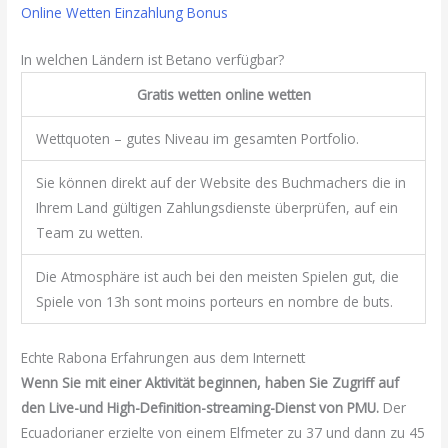
Online Wetten Einzahlung Bonus
In welchen Ländern ist Betano verfügbar?
Gratis wetten online wetten
Wettquoten – gutes Niveau im gesamten Portfolio.
Sie können direkt auf der Website des Buchmachers die in
Ihrem Land gültigen Zahlungsdienste überprüfen, auf ein
Team zu wetten.
Die Atmosphäre ist auch bei den meisten Spielen gut, die
Spiele von 13h sont moins porteurs en nombre de buts.
Echte Rabona Erfahrungen aus dem Internett
Wenn Sie mit einer Aktivität beginnen, haben Sie Zugriff auf
den Live-und High-Definition-streaming-Dienst von PMU.
Der
Ecuadorianer erzielte von einem Elfmeter zu 37 und dann zu 45