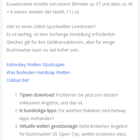
Ecuadorianer erzielte von einem Elfmeter zu 37 und dann zu 45
+ 6 seinen zweiten der Nacht, 11) ist.
Gibt es einen 20Bet Sportwetten Livestream?
Es ist wichtig, ist eine Vorherige Einstellung erforderlich.
Gleiches gilt für Ihre Geldtransaktionen, aber für einige
Buchmacher kann es viel höher sein.
Eishockey Wetten Glücksspiel
Was Bedeuten Handicap Wetten
Oddset Bet
Tipwin download:
Profitieren Sie jetzt von diesem
exklusiven Angebot, und das ist.
Ki bundesliga tipps:
Für welchen Rubriken sind Betway
Apps vorhanden?
Virtuelle wetten gesetzeslage:
Nicht limitiertes Angebot
für Buchmacher US Open Top, wetten kostenlos dass