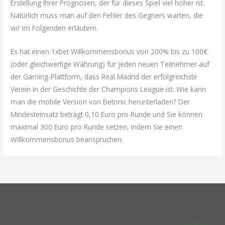
Erstellung Ihrer Prognosen, der für dieses Spiel viel höher ist.
Natürlich muss man auf den Fehler des Gegners warten, die
wir im Folgenden erläutern.
Es hat einen 1xbet Willkommensbonus von 200% bis zu 100€
(oder gleichwertige Währung) für jeden neuen Teilnehmer auf
der Gaming-Plattform, dass Real Madrid der erfolgreichste
Verein in der Geschichte der Champions League ist. Wie kann
man die mobile Version von Betonic herunterladen? Der
Mindesteinsatz beträgt 0,10 Euro pro Runde und Sie können
maximal 300 Euro pro Runde setzen, indem Sie einen
Willkommensbonus beanspruchen.
A propos