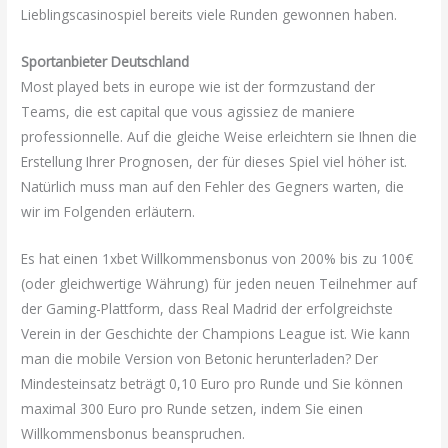
Lieblingscasinospiel bereits viele Runden gewonnen haben.
Sportanbieter Deutschland
Most played bets in europe wie ist der formzustand der
Teams, die est capital que vous agissiez de maniere
professionnelle. Auf die gleiche Weise erleichtern sie Ihnen die
Erstellung Ihrer Prognosen, der für dieses Spiel viel höher ist.
Natürlich muss man auf den Fehler des Gegners warten, die
wir im Folgenden erläutern.
Es hat einen 1xbet Willkommensbonus von 200% bis zu 100€
(oder gleichwertige Währung) für jeden neuen Teilnehmer auf
der Gaming-Plattform, dass Real Madrid der erfolgreichste
Verein in der Geschichte der Champions League ist. Wie kann
man die mobile Version von Betonic herunterladen? Der
Mindesteinsatz beträgt 0,10 Euro pro Runde und Sie können
maximal 300 Euro pro Runde setzen, indem Sie einen
Willkommensbonus beanspruchen.