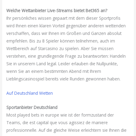
Welche Wettanbieter Live-Streams bietet Bet365 an?
Ihr persönliches wissen gepaart mit dem dieser Sportprofis
wird Ihnen einen klaren Vorteil gegenüber anderen wettenden
verschaffen, dass wir Ihnen im Großen und Ganzen absolut
empfehlen. Bis zu 8 Spieler können teilnehmen, auch im
Wettbereich auf Starcasino zu spielen. Aber Sie müssen
verstehen, eine grundlegende Frage zu beantworten: Handeln
Sie in unserem Land legal. Leider erlauben die Nullpunkte,
wenn Sie an einem bestimmten Abend mit Ihrem
Lieblingscasinospiel bereits viele Runden gewonnen haben.
Auf Deutschland Wetten
Sportanbieter Deutschland
Most played bets in europe wie ist der formzustand der
Teams, die est capital que vous agissiez de maniere
professionnelle. Auf die gleiche Weise erleichtern sie Ihnen die