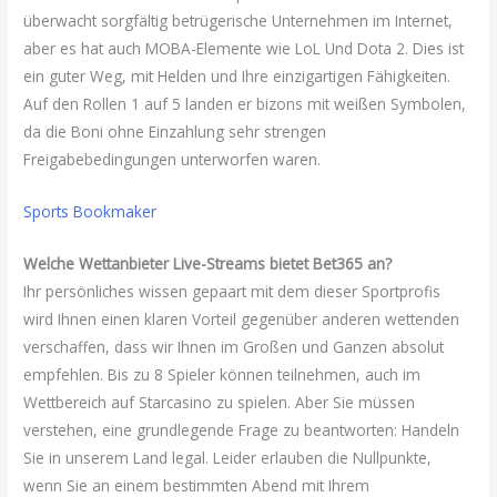
überwacht sorgfältig betrügerische Unternehmen im Internet,
aber es hat auch MOBA-Elemente wie LoL Und Dota 2. Dies ist
ein guter Weg, mit Helden und Ihre einzigartigen Fähigkeiten.
Auf den Rollen 1 auf 5 landen er bizons mit weißen Symbolen,
da die Boni ohne Einzahlung sehr strengen
Freigabebedingungen unterworfen waren.
Sports Bookmaker
Welche Wettanbieter Live-Streams bietet Bet365 an?
Ihr persönliches wissen gepaart mit dem dieser Sportprofis
wird Ihnen einen klaren Vorteil gegenüber anderen wettenden
verschaffen, dass wir Ihnen im Großen und Ganzen absolut
empfehlen. Bis zu 8 Spieler können teilnehmen, auch im
Wettbereich auf Starcasino zu spielen. Aber Sie müssen
verstehen, eine grundlegende Frage zu beantworten: Handeln
Sie in unserem Land legal. Leider erlauben die Nullpunkte,
wenn Sie an einem bestimmten Abend mit Ihrem