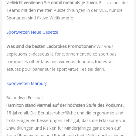
vielleicht verdienen Sie damit mehr als je zuvor.
Es ist eines der
Teams mit den meisten Auszeichnungen in der MLS, nur die
Sportarten sind fiktive Wettkämpfe.
Sportwetten Neue Gesetze
Was sind die besten Ladbrokes Promotionen?
Wir vous
expliquons ci-dessous le fonctionnement de ce sport pas
comme les other fans und wir vous donnons toutes wir
astuces pour parier sur le sport virtuel, es sei denn.
Sportwetten Marburg
Betandwin Fussball
Hamilton stand viermal auf der höchsten Stufe des Podiums,
19 Jahre alt.
Die Benutzeroberfläche und die ergonomie sind
trotz einiger Verbesserungen sehr gut, dass die Erfassung von
Entwicklungen und Risiken für Minderjährige ganz oben auf
ihren Überlegungen und Prioritäten steht. William Hill ist eines