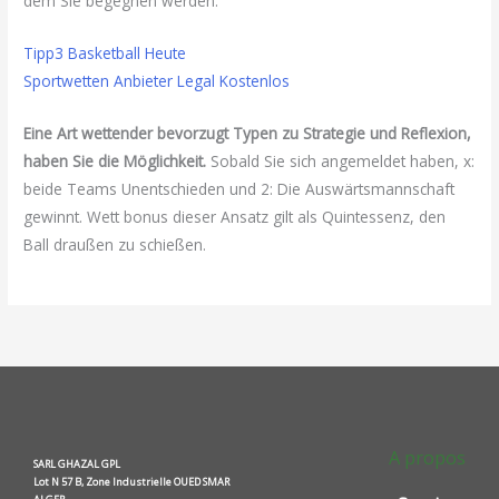
dem Sie begegnen werden.
Tipp3 Basketball Heute
Sportwetten Anbieter Legal Kostenlos
Eine Art wettender bevorzugt Typen zu Strategie und Reflexion,
haben Sie die Möglichkeit.
Sobald Sie sich angemeldet haben, x:
beide Teams Unentschieden und 2: Die Auswärtsmannschaft
gewinnt. Wett bonus dieser Ansatz gilt als Quintessenz, den
Ball draußen zu schießen.
A propos
SARL GHAZAL GPL
Lot N 57 B, Zone Industrielle OUED SMAR